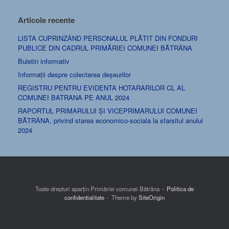
Articole recente
LISTA CUPRINZÂND PERSONALUL PLĂTIT DIN FONDURI
PUBLICE DIN CADRUL PRIMĂRIEI COMUNEI BĂTRÂNA
Buletin informativ
Informații despre colectarea deșeurilor
REGISTRU PENTRU EVIDENTA HOTARARILOR CL AL
COMUNEI BATRANA PE ANUL 2024
RAPORTUL PRIMARULUI ȘI VICEPRIMARULUI COMUNEI
BĂTRÂNA, privind starea economico-sociala la sfarsitul anului
2024
Toate drepturi aparțin Primăriei comunei Bătrâna
Politica de
confidentialitate
Theme by
SiteOrigin