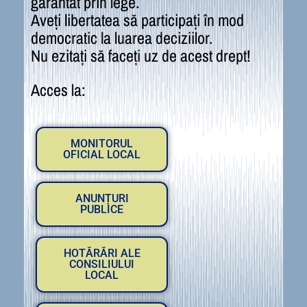
garantat prin lege.
Aveți libertatea să participați în mod
democratic la luarea deciziilor.
Nu ezitați să faceți uz de acest drept!
Acces la:
MONITORUL
OFICIAL LOCAL
ANUNȚURI
PUBLICE
HOTĂRĂRI ALE
CONSILIULUI
LOCAL