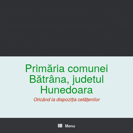
Deprecated
: Funcția WP_Dependencies->add_data() a fost apelată cu un
argument care este considerat
învechit
începând cu versiunea 6.9.0.
Comentariile condiționale IE sunt ignorate de toate navigatoarele acceptate.
in
/home/primaria/public_html/wp-includes/functions.php
on line
6170
Deprecated
: Funcția WP_Dependencies->add_data() a fost apelată cu un
argument care este considerat
învechit
începând cu versiunea 6.9.0.
Comentariile condiționale IE sunt ignorate de toate navigatoarele acceptate.
in
/home/primaria/public_html/wp-includes/functions.php
on line
6170
Primăria comunei
Bătrâna, judetul
Hunedoara
Oricând la dispoziția cetățenilor
Menu