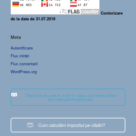
Contorizare
de la data de 31.07.2019
Meta
Autentificare
Flux intrări
Flux comentarii
WordPress.org
Drepturile pe care le aveți în ceea ce privește datele
dumneavoastră personale.
Cum calculăm impozitul pe clădiri?