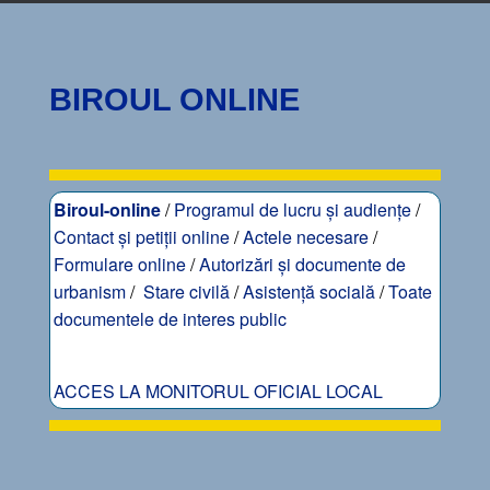
BIROUL ONLINE
Biroul-online
/
Programul de lucru și audiențe
/
Contact și petiții online
/
Actele necesare
/
Formulare online
/
Autorizări și documente de
urbanism
/
Stare civilă
/
Asistență socială
/
Toate
documentele de interes public
ACCES LA MONITORUL OFICIAL LOCAL