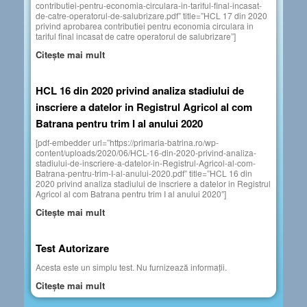
contributiei-pentru-economia-circulara-in-tariful-final-incasat-
de-catre-operatorul-de-salubrizare.pdf” title=”HCL 17 din 2020
privind aprobarea contributiei pentru economia circulara in
tariful final incasat de catre operatorul de salubrizare”]
Citește mai mult
HCL 16 din 2020 privind analiza stadiului de
inscriere a datelor in Registrul Agricol al com
Batrana pentru trim I al anului 2020
[pdf-embedder url=”https://primaria-batrina.ro/wp-
content/uploads/2020/06/HCL-16-din-2020-privind-analiza-
stadiului-de-inscriere-a-datelor-in-Registrul-Agricol-al-com-
Batrana-pentru-trim-I-al-anului-2020.pdf” title=”HCL 16 din
2020 privind analiza stadiului de inscriere a datelor in Registrul
Agricol al com Batrana pentru trim I al anului 2020″]
Citește mai mult
Test Autorizare
Acesta este un simplu test. Nu furnizează informații.
Citește mai mult