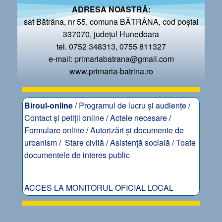
ADRESA NOASTRĂ:
sat Bătrâna, nr 55, comuna BĂTRÂNA, cod poștal
337070, județul Hunedoara
tel. 0752 348313, 0755 811327
e-mail: primariabatrana@gmail.com
www.primaria-batrina.ro
Biroul-online
/
Programul de lucru și audiențe
/
Contact și petiții online
/
Actele necesare
/
Formulare online
/
Autorizări și documente de
urbanism
/
Stare civilă
/
Asistență socială
/
Toate
documentele de interes public
ACCES LA MONITORUL OFICIAL LOCAL