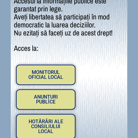
Accesul la informațiile publice este
garantat prin lege.
Aveți libertatea să participați în mod
democratic la luarea deciziilor.
Nu ezitați să faceți uz de acest drept!
Acces la:
MONITORUL
OFICIAL LOCAL
ANUNȚURI
PUBLICE
HOTĂRĂRI ALE
CONSILIULUI
LOCAL