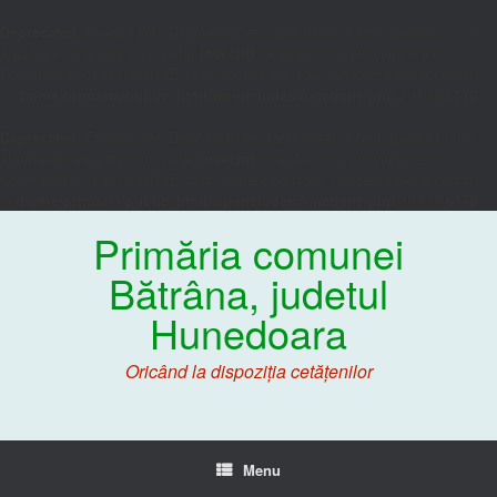
Deprecated
: Funcția WP_Dependencies->add_data() a fost apelată cu un
argument care este considerat
învechit
începând cu versiunea 6.9.0.
Comentariile condiționale IE sunt ignorate de toate navigatoarele acceptate.
in
/home/primaria/public_html/wp-includes/functions.php
on line
6170
Deprecated
: Funcția WP_Dependencies->add_data() a fost apelată cu un
argument care este considerat
învechit
începând cu versiunea 6.9.0.
Comentariile condiționale IE sunt ignorate de toate navigatoarele acceptate.
in
/home/primaria/public_html/wp-includes/functions.php
on line
6170
Primăria comunei
Bătrâna, judetul
Hunedoara
Oricând la dispoziția cetățenilor
Menu