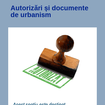
Autorizări și documente
de urbanism
Acest spațiu este destinat