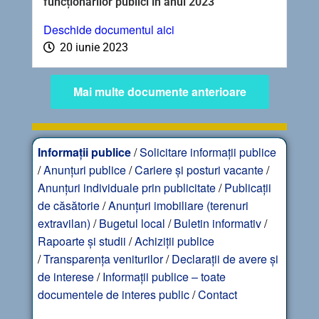
funcționarilor publici în anul 2023
Deschide documentul aici
20 iunie 2023
Mai multe documente anterioare
Informații publice
/
Solicitare informații publice
/
Anunțuri publice
/
Cariere și posturi vacante
/
Anunțuri individuale prin publicitate
/
Publicații
de căsătorie
/
Anunțuri imobiliare (terenuri
extravilan)
/
Bugetul local
/
Buletin informativ
/
Rapoarte și studii
/
Achiziții publice
/
Transparența veniturilor
/
Declarații de avere și
de interese
/
Informații publice – toate
documentele de interes public
/
Contact