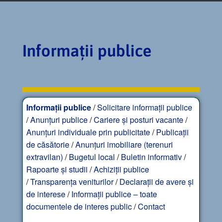
Informații publice
Informații publice
/
Solicitare informații publice
/
Anunțuri publice
/
Cariere și posturi vacante
/
Anunțuri individuale prin publicitate
/
Publicații
de căsătorie
/
Anunțuri imobiliare (terenuri
extravilan)
/
Bugetul local
/
Buletin informativ
/
Rapoarte și studii
/
Achiziții publice
/
Transparența veniturilor
/
Declarații de avere și
de interese
/
Informații publice – toate
documentele de interes public
/
Contact