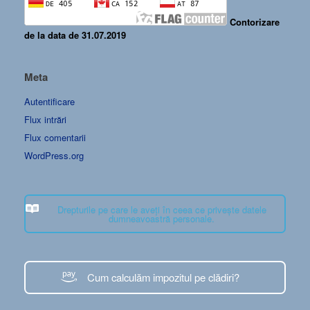
Contorizare
de la data de 31.07.2019
Meta
Autentificare
Flux intrări
Flux comentarii
WordPress.org
Drepturile pe care le aveți în ceea ce privește datele
dumneavoastră personale.
Cum calculăm impozitul pe clădiri?