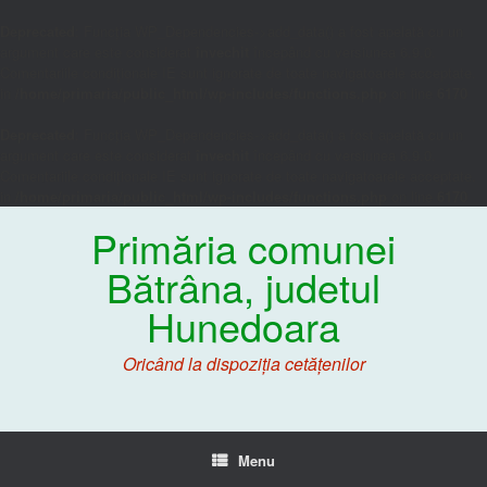
Deprecated
: Funcția WP_Dependencies->add_data() a fost apelată cu un
argument care este considerat
învechit
începând cu versiunea 6.9.0.
Comentariile condiționale IE sunt ignorate de toate navigatoarele acceptate.
in
/home/primaria/public_html/wp-includes/functions.php
on line
6170
Deprecated
: Funcția WP_Dependencies->add_data() a fost apelată cu un
argument care este considerat
învechit
începând cu versiunea 6.9.0.
Comentariile condiționale IE sunt ignorate de toate navigatoarele acceptate.
in
/home/primaria/public_html/wp-includes/functions.php
on line
6170
Primăria comunei
Bătrâna, judetul
Hunedoara
Oricând la dispoziția cetățenilor
Menu