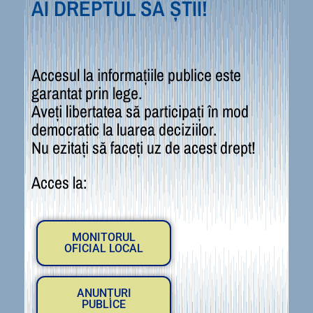
AI DREPTUL SĂ ȘTII!
Accesul la informațiile publice este
garantat prin lege.
Aveți libertatea să participați în mod
democratic la luarea deciziilor.
Nu ezitați să faceți uz de acest drept!
Acces la:
MONITORUL
OFICIAL LOCAL
ANUNȚURI
PUBLICE