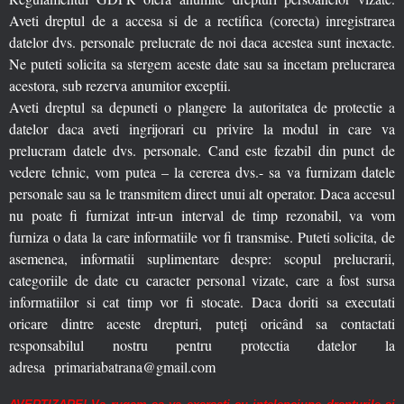
Aveti dreptul de a accesa si de a rectifica (corecta) inregistrarea
datelor dvs. personale prelucrate de noi daca acestea sunt inexacte.
Ne puteti solicita sa stergem aceste date sau sa incetam prelucrarea
acestora, sub rezerva anumitor exceptii.
Aveti dreptul sa depuneti o plangere la autoritatea de protectie a
datelor daca aveti ingrijorari cu privire la modul in care va
prelucram datele dvs. personale. Cand este fezabil din punct de
vedere tehnic, vom putea – la cererea dvs.- sa va furnizam datele
personale sau sa le transmitem direct unui alt operator. Daca accesul
nu poate fi furnizat intr-un interval de timp rezonabil, va vom
furniza o data la care informatiile vor fi transmise. Puteti solicita, de
asemenea, informatii suplimentare despre: scopul prelucrarii,
categoriile de date cu caracter personal vizate, care a fost sursa
informatiilor si cat timp vor fi stocate. Daca doriti sa executati
oricare dintre aceste drepturi, puteți oricând sa contactati
responsabilul nostru pentru protectia datelor la
adresa primariabatrana@gmail.com