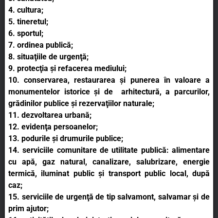
4. cultura;
5. tineretul;
6. sportul;
7. ordinea publică;
8. situaţiile de urgenţă;
9. protecţia şi refacerea mediului;
10. conservarea, restaurarea şi punerea în valoare a
monumentelor istorice şi de arhitectură, a parcurilor,
grădinilor publice şi rezervaţiilor naturale;
11. dezvoltarea urbană;
12. evidenţa persoanelor;
13. podurile şi drumurile publice;
14. serviciile comunitare de utilitate publică: alimentare
cu apă, gaz natural, canalizare, salubrizare, energie
termică, iluminat public şi transport public local, după
caz;
15. serviciile de urgenţă de tip salvamont, salvamar şi de
prim ajutor;