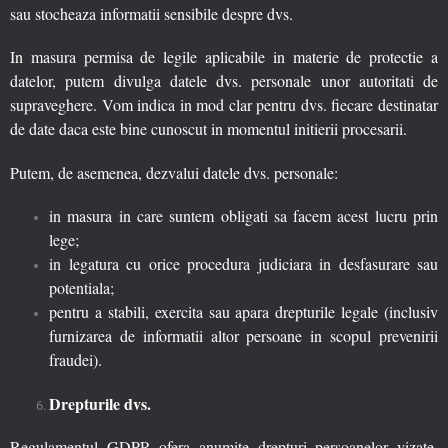
sau stocheaza informatii sensibile despre dvs.
In masura permisa de legile aplicabile in materie de protectie a
datelor, putem divulga datele dvs. personale unor autoritati de
supraveghere. Vom indica in mod clar pentru dvs. fiecare destinatar
de date daca este bine cunoscut in momentul initierii procesarii.
Putem, de asemenea, dezvalui datele dvs. personale:
in masura in care suntem obligati sa facem acest lucru prin
lege;
in legatura cu orice procedura judiciara in desfasurare sau
potentiala;
pentru a stabili, exercita sau apara drepturile legale (inclusiv
furnizarea de informatii altor persoane in scopul prevenirii
fraudei).
Drepturile dvs.
Regulamentul GDPR ofera anumite drepturi persoanelor vizate.