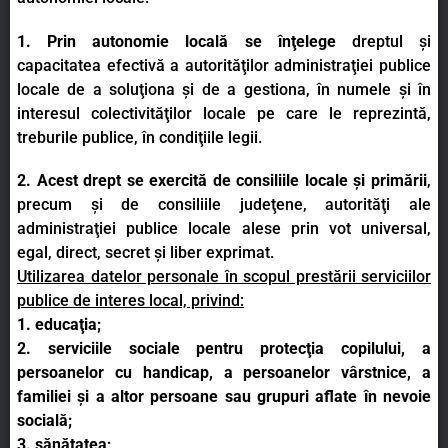
1.
Prin autonomie locală se înţelege
dreptul şi
capacitatea efectivă a autorităţilor administraţiei publice
locale de a soluţiona şi de a gestiona, în numele şi în
interesul colectivităţilor locale pe care le reprezintă,
treburile publice, în condiţiile legii.
2. Acest drept se exercită de consiliile locale şi primării
,
precum şi de consiliile judeţene, autorităţi ale
administraţiei publice locale alese prin vot universal,
egal, direct, secret şi liber exprimat.
Utilizarea datelor personale în scopul prestării serviciilor
publice de interes local, privind:
1. educaţia;
2. serviciile sociale pentru protecţia copilului, a
persoanelor cu handicap, a persoanelor vârstnice, a
familiei şi a altor persoane sau grupuri aflate în nevoie
socială;
3. sănătatea;