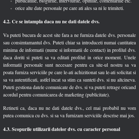
publicatiile, blogurile, interviurile, opiniile, comentariile etc.
orice alte date personale pe care ati ales sa ni le trimiteti.
4.2. Ce se intampla daca nu ne dati datele dvs.
Va puteti bucura de acest site fara a ne furniza datele dvs. personale
sau consimtamantul dvs. Puteti chiar sa introduceti numai cantitatea
minima de informatii (nume si informatii de contact) in profilul dvs.
daca doriti si puteti sa va editati profilul in orice moment. Unele
informatii personale sunt necesare pentru ca site-ul nostru sa va
poata furniza serviciile pe care le-ati achizitionat sau le-ati solicitat si
sa va autentificati, astfel incat sa stim ca sunteti dvs. si nu altcineva.
Puteti gestiona datele comunicate de dvs. si va puteti retrage oricand
acordul pentru comunicarea de marketing (publicitate).
Retineti ca, daca nu ne dati datele dvs., cel mai probabil nu vom
putea comunica cu dvs. si sa va furnizam serviciile descrise mai jos.
4.3. Scopurile utilizarii datelor dvs. cu caracter personal