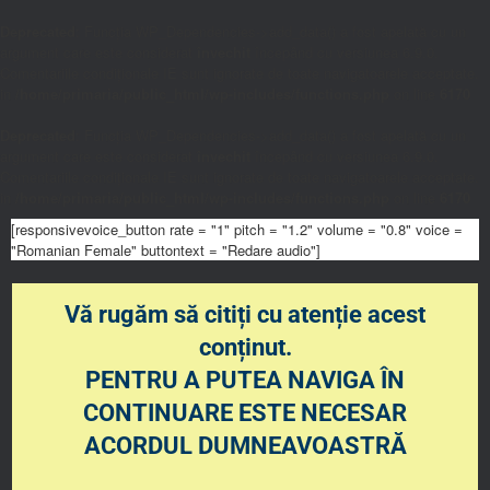
Deprecated
: Funcția WP_Dependencies->add_data() a fost apelată cu un
argument care este considerat
învechit
începând cu versiunea 6.9.0.
Comentariile condiționale IE sunt ignorate de toate navigatoarele acceptate.
in
/home/primaria/public_html/wp-includes/functions.php
on line
6170
Deprecated
: Funcția WP_Dependencies->add_data() a fost apelată cu un
argument care este considerat
învechit
începând cu versiunea 6.9.0.
Comentariile condiționale IE sunt ignorate de toate navigatoarele acceptate.
in
/home/primaria/public_html/wp-includes/functions.php
on line
6170
[responsivevoice_button rate = "1" pitch = "1.2" volume = "0.8" voice =
"Romanian Female" buttontext = "Redare audio"]
Vă rugăm să citiți cu atenție acest
conținut.
PENTRU A PUTEA NAVIGA ÎN
CONTINUARE ESTE NECESAR
ACORDUL DUMNEAVOASTRĂ