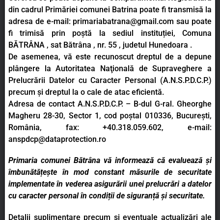
din cadrul Primăriei comunei Batrina poate fi transmisă la
adresa de e-mail:
primariabatrana@gmail.com
sau poate
fi trimisă prin poștă la sediul instituției, Comuna
BĂTRÂNA , sat Bătrâna , nr. 55 , judetul Hunedoara .
De asemenea, vă este recunoscut dreptul de a depune
plângere la Autoritatea Naţională de Supraveghere a
Prelucrării Datelor cu Caracter Personal (A.N.S.P.D.C.P.)
precum și dreptul la o cale de atac eficientă.
Adresa de contact A.N.S.P.D.C.P. – B-dul G-ral. Gheorghe
Magheru 28-30, Sector 1, cod poștal 010336, București,
România, fax: +40.318.059.602, e-mail:
anspdcp@dataprotection.ro
Primaria comunei Bătrâna vă informează că evaluează și
îmbunătățește în mod constant măsurile de securitate
implementate în vederea asigurării unei prelucrări a datelor
cu caracter personal în condiții de siguranță și securitate.
Detalii suplimentare precum și eventuale actualizări ale