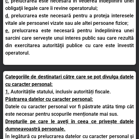
c.
prelucrarea este necesară în vederea îndeplinirii unei
obligaţii legale care îi revine operatorului;
d.
prelucrarea este necesară pentru a proteja interesele
vitale ale persoanei vizate sau ale altei persoane fizice;
e.
prelucrarea este necesară pentru îndeplinirea unei
sarcini care serveşte unui interes public sau care rezultă
din exercitarea autorităţii publice cu care este învestit
operatorul.
Categoriile de destinatari către care se pot divulga datele
cu caracter personal:
1.
Autoritățile statului, inclusiv autorități fiscale.
Păstrarea datelor cu caracter personal:
Datele cu caracter personal vor fi păstrate atâta timp cât
este necesar pentru scopurile menționate mai sus.
Drepturile pe care le aveți în ceea ce privește datele
dumneavoastră personale.
În legătură cu prelucrarea datelor cu caracter personal și