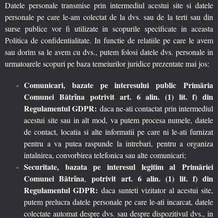
Datele personale transmise prin intermediul acestui site si datele
personale pe care le-am colectat de la dvs. sau de la terti sau din
surse publice vor fi utilizate in scopurile specificate in aceasta
Politica de confidentialitate. In functie de relatiile pe care le avem
sau dorim sa le avem cu dvs., putem folosi datele dvs. personale in
urmatoarele scopuri pe baza temeiurilor juridice prezentate mai jos:
Comunicari, bazate pe interesului public Primăria
Comunei Bătrîna
potrivit art. 6 alin. (1) lit. f) din
Regulamentul GDPR:
daca ne-ati contactat prin intermediul
acestui site sau in alt mod, va putem procesa numele, datele
de contact, locatia si alte informatii pe care ni le-ati furnizat
pentru a va putea raspunde la intrebari, pentru a organiza
intalnirea, convorbirea telefonica sau alte comunicari;
Securitate, bazata pe interesul legitim al Primăriei
Comunei Bătrîna
potrivit art. 6 alin. (1) lit. f) din
,
Regulamentul GDPR:
daca sunteti vizitator al acestui site,
putem prelucra datele personale pe care le-ati incarcat, datele
colectate automat despre dvs. sau despre dispozitivul dvs., in