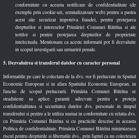
conformitate cu aceasta notificare de confidentialitate (de
exemplu prin cookie-uri, semnalizatoare web) pentru a pastra
acest site securizat impotriva fraudei, pentru protejarea
drepturilor si intereselor Primăriei Comunei Bătrîna si ale
tertilor si pentru protejarea drepturilor de proprietate
intelectuala. Mentionam ca aceste informatii pot fi dezvaluite
in scopul investigarii sau urmaririi penale.
5. Dezvaluirea si transferul datelor cu caracter personal
Informatiile pe care le colectam de la dvs. vor fi prelucrate in Spatiul
Economic European si in afara Spatiului Economic European, in
functie de scopul prelucrarii. Primăria Comunei Bătrîna se
straduieste sa aplice garantii adecvate pentru a proteja
confidentialitatea si securitatea datelor dvs. personale in timpul
transferului si pentru a le utiliza numai in conformitate cu relatia dvs.
cu Primăria Comunei Bătrîna si cu practicile descrise in aceasta
Politica de confidentialitate. Primăria Comunei Bătrîna minimizeaza
riscul pentru drepturile si libertatile dvs., prin faptul ca nu colecteaza