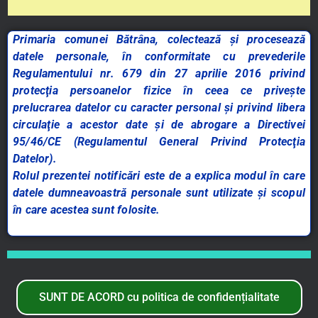
Primaria comunei Bătrâna, colectează și procesează
datele personale, în conformitate cu prevederile
Regulamentului nr. 679 din 27 aprilie 2016 privind
protecţia persoanelor fizice în ceea ce priveşte
prelucrarea datelor cu caracter personal şi privind libera
circulaţie a acestor date şi de abrogare a Directivei
95/46/CE (Regulamentul General Privind Protecţia
Datelor).
Rolul prezentei notificări este de a explica modul în care
datele dumneavoastră personale sunt utilizate și scopul
în care acestea sunt folosite.
SUNT DE ACORD cu politica de confidențialitate