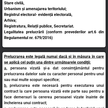
Stare civilă,
Urbanism și amenajarea teritoriului;
Registrul electoral- evidență electorală,
Arhiva;
Registratura, Relații publice, Secretariat.
Legalitatea prelucrării (conform prevederilor art.6 din
Regulamentul nr. 679/2016)
Prelucrarea este legală numai dacă şi în măsura în care
se aplică cel puţin una dintre următoarele condiţii:
a.
persoana vizată şi-a dat consimţământul pentru
prelucrarea datelor sale cu caracter personal pentru unul
sau mai multe scopuri specifice;
b.
prelucrarea este necesară pentru executarea unui
contract la care persoana vizată este parte sau pentru a
face demersuri la cererea persoanei vizate înainte de
încheierea unui contract;