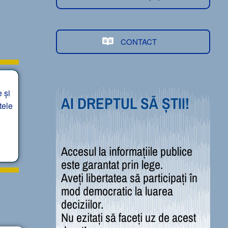
CONTACT
 și
AI DREPTUL SĂ ȘTII!
tele
Accesul la informațiile publice
este garantat prin lege.
Aveți libertatea să participați în
mod democratic la luarea
deciziilor.
Nu ezitați să faceți uz de acest