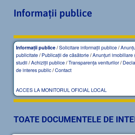
Informații publice
Informații publice
/
Solicitare informații publice
/
Anunțu
publicitate
/
Publicații de căsătorie
/
Anunțuri imobiliare (
studii
/
Achiziții publice
/
Transparența veniturilor
/
Decla
de interes public
/
Contact
ACCES LA MONITORUL OFICIAL LOCAL
TOATE DOCUMENTELE DE INTE