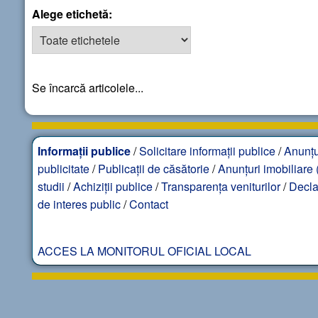
Alege etichetă:
Se încarcă articolele...
Informații publice
/
Solicitare informații publice
/
Anunțu
publicitate
/
Publicații de căsătorie
/
Anunțuri imobiliare (
studii
/
Achiziții publice
/
Transparența veniturilor
/
Decla
de interes public
/
Contact
ACCES LA MONITORUL OFICIAL LOCAL