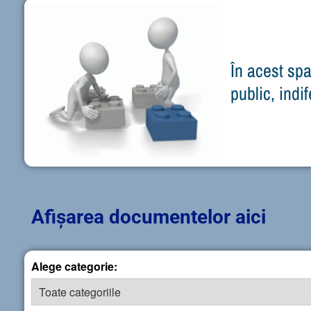
În acest spa
public, indi
Afișarea documentelor aici
Alege categorie: