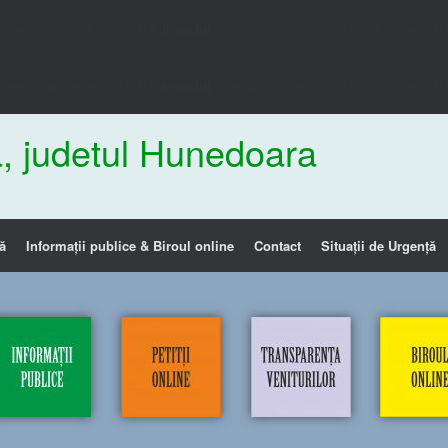
gument care este considerat
învechit
începând cu versiunea 6.9.0. Comentariil
gument care este considerat
învechit
începând cu versiunea 6.9.0. Comentariil
, judetul Hunedoara
ă
Informații publice & Biroul online
Contact
Situații de Urgență