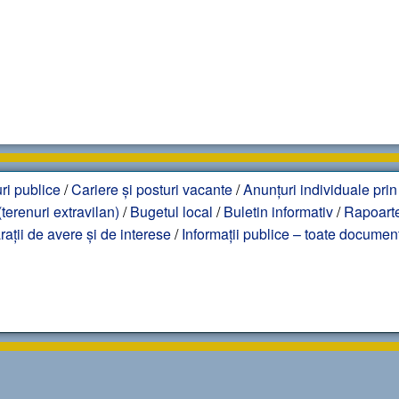
ri publice
/
Cariere și posturi vacante
/
Anunțuri individuale prin
terenuri extravilan)
/
Bugetul local
/
Buletin informativ
/
Rapoarte
rații de avere și de interese
/
Informații publice – toate documen