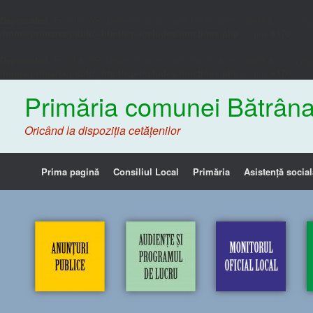
Deprecated
: Funcția WP_Dependencies->add_data() a fost apelată cu un ar
/home/primaria/public_html/wp-includes/functions.php
on line
6170
Deprecated
: Funcția WP_Dependencies->add_data() a fost apelată cu un ar
/home/primaria/public_html/wp-includes/functions.php
on line
6170
Primăria comunei Bătrâna
Oricând la dispoziția cetățenilor
Prima pagină
Consiliul Local
Primăria
Asistență social