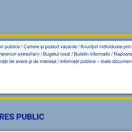
ri publice
/
Cariere și posturi vacante
/
Anunțuri individuale prin
terenuri extravilan)
/
Bugetul local
/
Buletin informativ
/
Rapoarte
rații de avere și de interese
/
Informații publice – toate documen
RES PUBLIC