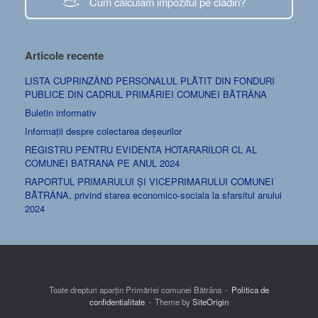
Cum calculăm impozitul pe clădiri?
Articole recente
LISTA CUPRINZÂND PERSONALUL PLĂTIT DIN FONDURI
PUBLICE DIN CADRUL PRIMĂRIEI COMUNEI BĂTRÂNA
Buletin informativ
Informații despre colectarea deșeurilor
REGISTRU PENTRU EVIDENTA HOTARARILOR CL AL
COMUNEI BATRANA PE ANUL 2024
RAPORTUL PRIMARULUI ȘI VICEPRIMARULUI COMUNEI
BĂTRÂNA, privind starea economico-sociala la sfarsitul anului
2024
Toate drepturi aparțin Primăriei comunei Bătrâna
Politica de
confidentialitate
Theme by
SiteOrigin