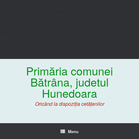
Deprecated
: Funcția WP_Dependencies->add_data() a fost apelată cu un
argument care este considerat
învechit
începând cu versiunea 6.9.0.
Comentariile condiționale IE sunt ignorate de toate navigatoarele acceptate.
in
/home/primaria/public_html/wp-includes/functions.php
on line
6170
Deprecated
: Funcția WP_Dependencies->add_data() a fost apelată cu un
argument care este considerat
învechit
începând cu versiunea 6.9.0.
Comentariile condiționale IE sunt ignorate de toate navigatoarele acceptate.
in
/home/primaria/public_html/wp-includes/functions.php
on line
6170
Primăria comunei
Bătrâna, judetul
Hunedoara
Oricând la dispoziția cetățenilor
Menu