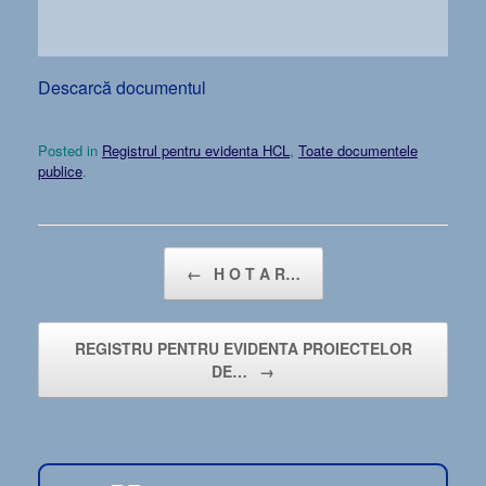
Descarcă documentul
Posted in
Registrul pentru evidenta HCL
,
Toate documentele
publice
.
Post navigation
←
H O T A R…
REGISTRU PENTRU EVIDENTA PROIECTELOR
DE…
→