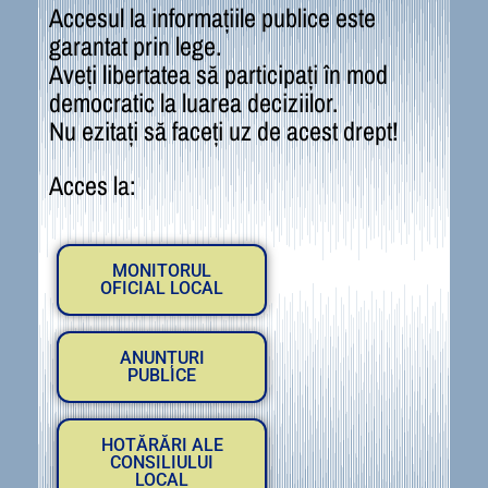
Accesul la informațiile publice este
garantat prin lege.
Aveți libertatea să participați în mod
democratic la luarea deciziilor.
Nu ezitați să faceți uz de acest drept!
Acces la:
MONITORUL
OFICIAL LOCAL
ANUNȚURI
PUBLICE
HOTĂRĂRI ALE
CONSILIULUI
LOCAL