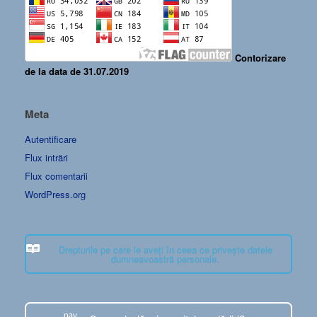
Contorizare
de la data de 31.07.2019
Meta
Autentificare
Flux intrări
Flux comentarii
WordPress.org
Drepturile pe care le aveți în ceea ce privește datele
dumneavoastră personale.