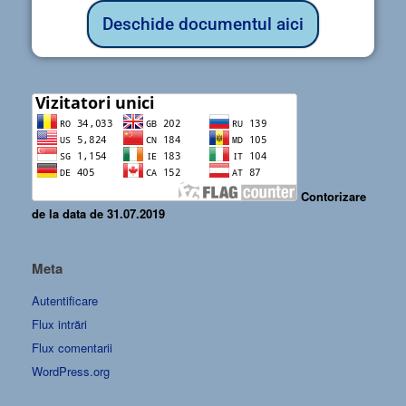
Deschide documentul aici
Contorizare
de la data de 31.07.2019
Meta
Autentificare
Flux intrări
Flux comentarii
WordPress.org