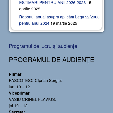
ESTIMARI PENTRU ANII 2026-2028
15
aprilie 2025
Raportul anual asupra aplicării Legii 52/2003
pentru anul 2024
19 martie 2025
Programul de lucru și audiențe
PROGRAMUL DE AUDIENȚE
Primar
PASCOTESC Ciprian Sergiu:
luni 10 – 12
Viceprimar
VASIU CRINEL FLAVIUS:
joi 10 – 12
Secretar