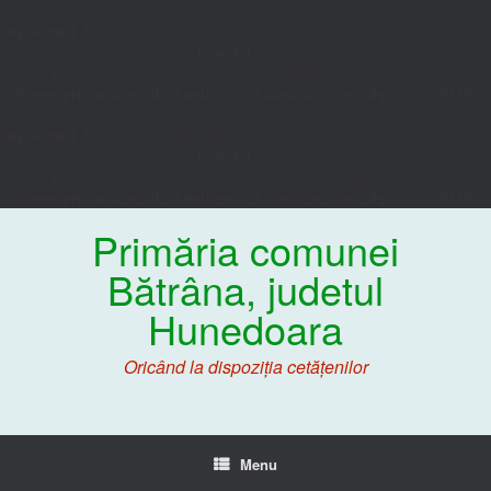
Deprecated
: Funcția WP_Dependencies->add_data() a fost apelată cu un
argument care este considerat
învechit
începând cu versiunea 6.9.0.
Comentariile condiționale IE sunt ignorate de toate navigatoarele acceptate.
in
/home/primaria/public_html/wp-includes/functions.php
on line
6170
Deprecated
: Funcția WP_Dependencies->add_data() a fost apelată cu un
argument care este considerat
învechit
începând cu versiunea 6.9.0.
Comentariile condiționale IE sunt ignorate de toate navigatoarele acceptate.
in
/home/primaria/public_html/wp-includes/functions.php
on line
6170
Primăria comunei
Bătrâna, judetul
Hunedoara
Oricând la dispoziția cetățenilor
Menu