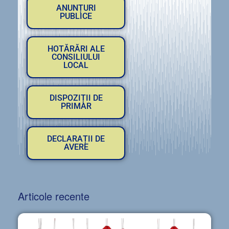
ANUNȚURI
PUBLICE
HOTĂRĂRI ALE
CONSILIULUI
LOCAL
DISPOZIȚII DE
PRIMAR
DECLARAȚII DE
AVERE
Articole recente