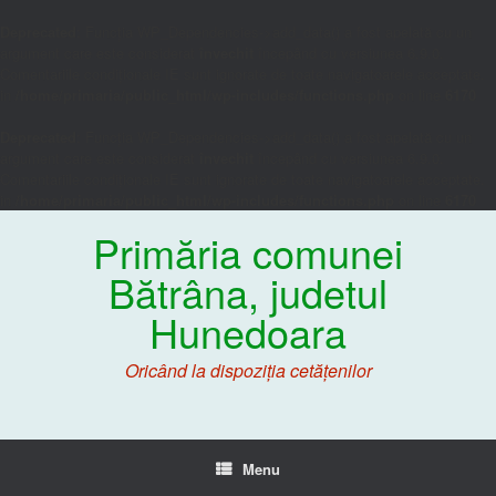
Deprecated
: Funcția WP_Dependencies->add_data() a fost apelată cu un
argument care este considerat
învechit
începând cu versiunea 6.9.0.
Comentariile condiționale IE sunt ignorate de toate navigatoarele acceptate.
in
/home/primaria/public_html/wp-includes/functions.php
on line
6170
Deprecated
: Funcția WP_Dependencies->add_data() a fost apelată cu un
argument care este considerat
învechit
începând cu versiunea 6.9.0.
Comentariile condiționale IE sunt ignorate de toate navigatoarele acceptate.
in
/home/primaria/public_html/wp-includes/functions.php
on line
6170
Primăria comunei
Bătrâna, judetul
Hunedoara
Oricând la dispoziția cetățenilor
Menu