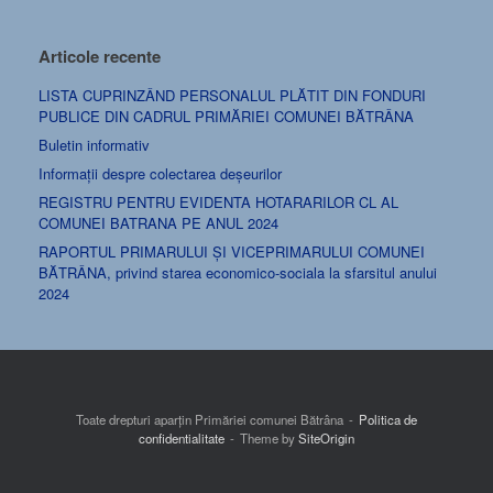
Articole recente
LISTA CUPRINZÂND PERSONALUL PLĂTIT DIN FONDURI
PUBLICE DIN CADRUL PRIMĂRIEI COMUNEI BĂTRÂNA
Buletin informativ
Informații despre colectarea deșeurilor
REGISTRU PENTRU EVIDENTA HOTARARILOR CL AL
COMUNEI BATRANA PE ANUL 2024
RAPORTUL PRIMARULUI ȘI VICEPRIMARULUI COMUNEI
BĂTRÂNA, privind starea economico-sociala la sfarsitul anului
2024
Toate drepturi aparțin Primăriei comunei Bătrâna
Politica de
confidentialitate
Theme by
SiteOrigin