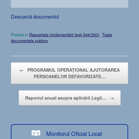
Descarcă documentul
Posted in
Rapoartele implementării legii 544/2001
,
Toate
documentele publice
.
Post navigation
←
PROGRAMUL OPERAȚIONAL AJUTORAREA
PERSOANELOR DEFAVORIZATE…
Raportul anual asupra aplicării Legii…
→
Monitorul Oficial Local