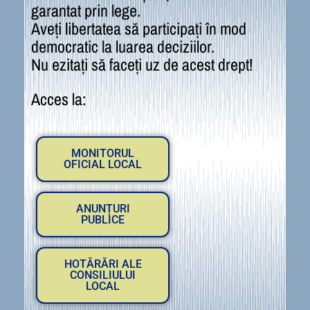
garantat prin lege.
Aveți libertatea să participați în mod
democratic la luarea deciziilor.
Nu ezitați să faceți uz de acest drept!
Acces la:
MONITORUL
OFICIAL LOCAL
ANUNȚURI
PUBLICE
HOTĂRĂRI ALE
CONSILIULUI
LOCAL