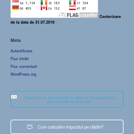
Contorizare
de la data de 31.07.2019
Meta
Autentificare
Flux intrări
Flux comentarii
WordPress.org
Drepturile pe care le aveți în ceea ce privește datele
dumneavoastră personale.
Cum calculăm impozitul pe clădiri?