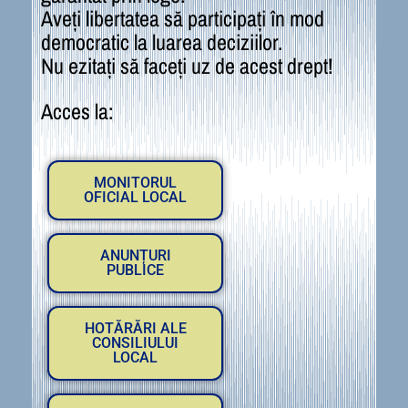
Aveți libertatea să participați în mod
democratic la luarea deciziilor.
Nu ezitați să faceți uz de acest drept!
Acces la:
MONITORUL
OFICIAL LOCAL
ANUNȚURI
PUBLICE
HOTĂRĂRI ALE
CONSILIULUI
LOCAL