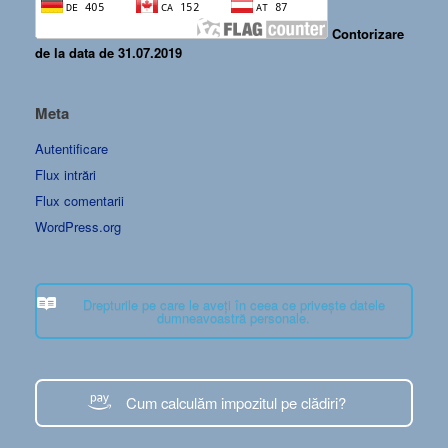
Contorizare
de la data de 31.07.2019
Meta
Autentificare
Flux intrări
Flux comentarii
WordPress.org
Drepturile pe care le aveți în ceea ce privește datele
dumneavoastră personale.
Cum calculăm impozitul pe clădiri?