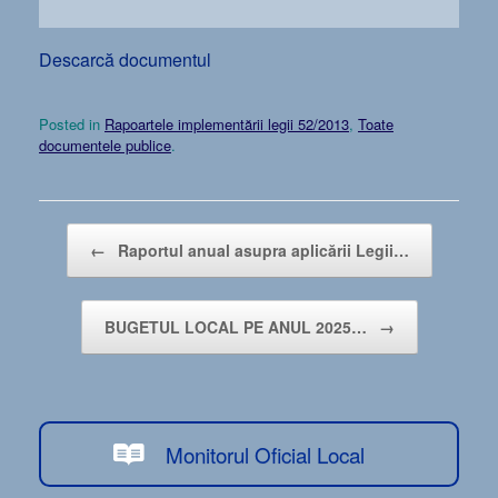
Descarcă documentul
Posted in
Rapoartele implementării legii 52/2013
,
Toate
documentele publice
.
Post navigation
←
Raportul anual asupra aplicării Legii…
BUGETUL LOCAL PE ANUL 2025…
→
Monitorul Oficial Local