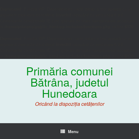
Deprecated
: Funcția WP_Dependencies->add_data() a fost apelată cu un
argument care este considerat
învechit
începând cu versiunea 6.9.0.
Comentariile condiționale IE sunt ignorate de toate navigatoarele acceptate.
in
/home/primaria/public_html/wp-includes/functions.php
on line
6170
Deprecated
: Funcția WP_Dependencies->add_data() a fost apelată cu un
argument care este considerat
învechit
începând cu versiunea 6.9.0.
Comentariile condiționale IE sunt ignorate de toate navigatoarele acceptate.
in
/home/primaria/public_html/wp-includes/functions.php
on line
6170
Primăria comunei
Bătrâna, judetul
Hunedoara
Oricând la dispoziția cetățenilor
Menu