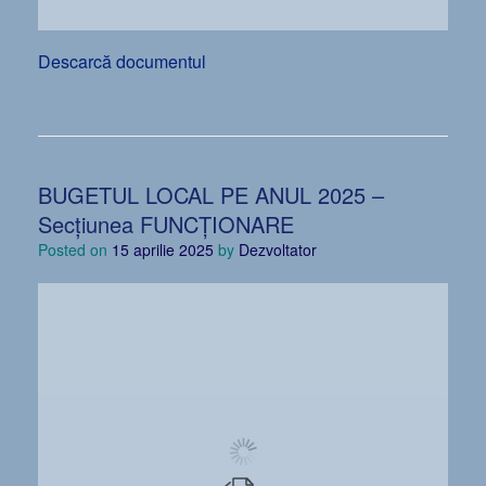
Descarcă documentul
BUGETUL LOCAL PE ANUL 2025 –
Secțiunea FUNCȚIONARE
Posted on
15 aprilie 2025
by
Dezvoltator