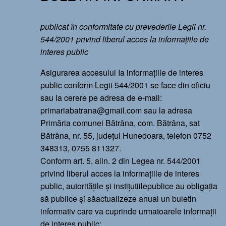
publicat în conformitate cu prevederile Legii nr.
544/2001 privind liberul acces la informațiile de
interes public
Asigurarea accesului Ia informațiile de interes
public conform Legii 544/2001 se face din oficiu
sau Ia cerere pe adresa de e-mail:
primariabatrana@gmail.com sau la adresa
Primăria comunei Bătrâna, com. Bătrâna, sat
Bătrâna, nr. 55, județul Hunedoara, telefon 0752
348313, 0755 811327.
Conform art. 5, alin. 2 din Legea nr. 544/2001
privind liberul acces la informațiile de interes
public, autoritățile și instițutiilepublice au obligația
să publice și săactualizeze anual un buletin
informativ care va cuprinde urmatoarele informații
de interes public: