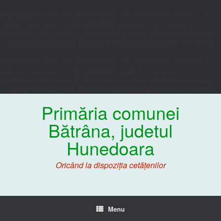
Deprecated
: Funcția WP_Dependencies->add_data() a fost apelată cu un
argument care este considerat
învechit
începând cu versiunea 6.9.0.
Comentariile condiționale IE sunt ignorate de toate navigatoarele acceptate.
in
/home/primaria/public_html/wp-includes/functions.php
on line
6170
Deprecated
: Funcția WP_Dependencies->add_data() a fost apelată cu un
argument care este considerat
învechit
începând cu versiunea 6.9.0.
Comentariile condiționale IE sunt ignorate de toate navigatoarele acceptate.
in
/home/primaria/public_html/wp-includes/functions.php
on line
6170
Primăria comunei
Bătrâna, judetul
Hunedoara
Oricând la dispoziția cetățenilor
Menu