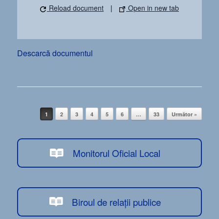
Reload document
|
Open in new tab
Descarcă documentul
Post navigation
1
2
3
4
5
6
…
33
Următor »
Monitorul Oficial Local
Biroul de relații publice