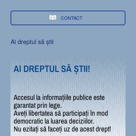
CONTACT
Ai dreptul să știi
AI DREPTUL SĂ ȘTII!
Accesul la informațiile publice este
garantat prin lege.
Aveți libertatea să participați în mod
democratic la luarea deciziilor.
Nu ezitați să faceți uz de acest drept!