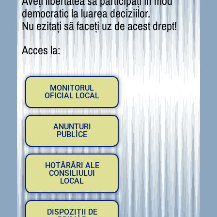
Aveți libertatea să participați în mod
democratic la luarea deciziilor.
Nu ezitați să faceți uz de acest drept!
Acces la:
MONITORUL
OFICIAL LOCAL
ANUNȚURI
PUBLICE
HOTĂRĂRI ALE
CONSILIULUI
LOCAL
DISPOZIȚII DE