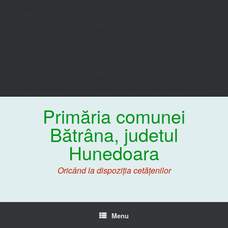
Deprecated
: Funcția WP_Dependencies->add_data() a fost apelată cu un
argument care este considerat
învechit
începând cu versiunea 6.9.0.
Comentariile condiționale IE sunt ignorate de toate navigatoarele acceptate.
in
/home/primaria/public_html/wp-includes/functions.php
on line
6170
Deprecated
: Funcția WP_Dependencies->add_data() a fost apelată cu un
argument care este considerat
învechit
începând cu versiunea 6.9.0.
Comentariile condiționale IE sunt ignorate de toate navigatoarele acceptate.
in
/home/primaria/public_html/wp-includes/functions.php
on line
6170
Primăria comunei
Bătrâna, judetul
Hunedoara
Oricând la dispoziția cetățenilor
Menu