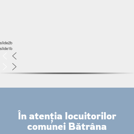
slide2b
slide1b
În atenția locuitorilor
comunei Bătrâna