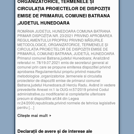
ORGANIZATORICE, TERMENELE ȘI
CIRCULAȚIA PROIECTELOR DE DISPOZIȚII
EMISE DE PRIMARUL COMUNEI BATRANA
,JUDETUL HUNEDOARA
ROMÂNIA JUDEŢUL HUNEDOARA COMUNA BATRANA
PRIMAR DISPOZIŢIA NR. 23/2021 PRIVIND APROBAREA
REGULAMENTULUI PROPRIU PRIVIND MĂSURILE
METODOLOGICE, ORGANIZATORICE, TERMENELE ȘI
CIRCULAȚIA PROIECTELOR DE DISPOZIȚII EMISE DE
PRIMARUL COMUNEI BATRANA, JUDETUL HUNEDOARA
Primarul comunei Batrana,judetul Hunedoara; Analizând
referatul nr. 78/19.07.2021 emis de secretarul general al
comunei prin care se propune emiterea dispozitiei privind
aprobarea Regulamentului propriu privind masurile
metodologice ,organizatorice ,termenele si circulatia
proiectelor de dispozitii emise de primarul comunei
Batrana,judetul Hunedoara,dl Herciu Radu. Având în vedere
prevederile Anexei nr.1 la OUG nr.57/2019 privind Codul
administrative,cu modificariel si completarile ulterioare
precum si dispozitiile art.84 din Legea
nr.24/2000,republicata,privind normele de tehnica legislative
pentru […]
Citește mai mult
Declarații de avere și de interese ale