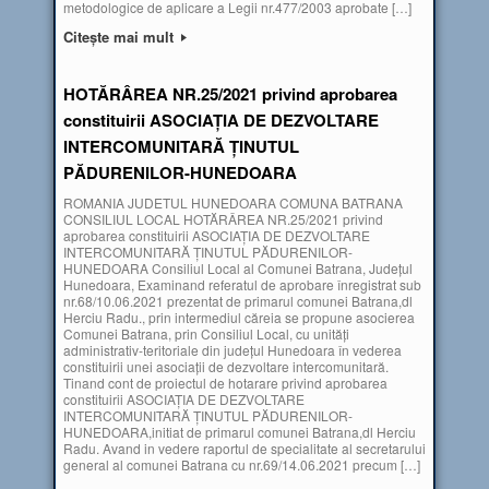
metodologice de aplicare a Legii nr.477/2003 aprobate […]
Citește mai mult
HOTĂRÂREA NR.25/2021 privind aprobarea
constituirii ASOCIAŢIA DE DEZVOLTARE
INTERCOMUNITARĂ ŢINUTUL
PĂDURENILOR-HUNEDOARA
ROMANIA JUDETUL HUNEDOARA COMUNA BATRANA
CONSILIUL LOCAL HOTĂRÂREA NR.25/2021 privind
aprobarea constituirii ASOCIAŢIA DE DEZVOLTARE
INTERCOMUNITARĂ ŢINUTUL PĂDURENILOR-
HUNEDOARA Consiliul Local al Comunei Batrana, Judeţul
Hunedoara, Examinand referatul de aprobare înregistrat sub
nr.68/10.06.2021 prezentat de primarul comunei Batrana,dl
Herciu Radu., prin intermediul căreia se propune asocierea
Comunei Batrana, prin Consiliul Local, cu unități
administrativ-teritoriale din județul Hunedoara în vederea
constituirii unei asociații de dezvoltare intercomunitară.
Tinand cont de proiectul de hotarare privind aprobarea
constituirii ASOCIAŢIA DE DEZVOLTARE
INTERCOMUNITARĂ ŢINUTUL PĂDURENILOR-
HUNEDOARA,initiat de primarul comunei Batrana,dl Herciu
Radu. Avand in vedere raportul de specialitate al secretarului
general al comunei Batrana cu nr.69/14.06.2021 precum […]