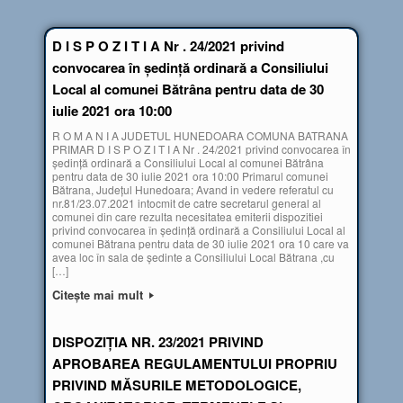
D I S P O Z I T I A Nr . 24/2021 privind
convocarea în şedinţă ordinară a Consiliului
Local al comunei Bătrâna pentru data de 30
iulie 2021 ora 10:00
R O M A N I A JUDETUL HUNEDOARA COMUNA BATRANA
PRIMAR D I S P O Z I T I A Nr . 24/2021 privind convocarea în
şedinţă ordinară a Consiliului Local al comunei Bătrâna
pentru data de 30 iulie 2021 ora 10:00 Primarul comunei
Bătrana, Judeţul Hunedoara; Avand in vedere referatul cu
nr.81/23.07.2021 intocmit de catre secretarul general al
comunei din care rezulta necesitatea emiterii dispozitiei
privind convocarea în şedinţă ordinară a Consiliului Local al
comunei Bătrana pentru data de 30 iulie 2021 ora 10 care va
avea loc în sala de şedinte a Consiliului Local Bătrana ,cu
[…]
Citește mai mult
DISPOZIŢIA NR. 23/2021 PRIVIND
APROBAREA REGULAMENTULUI PROPRIU
PRIVIND MĂSURILE METODOLOGICE,