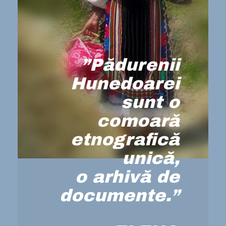
”Pădurenii
Hunedoarei
sunt o
comoară
etnografică
unică,
o arhivă de
documente.”