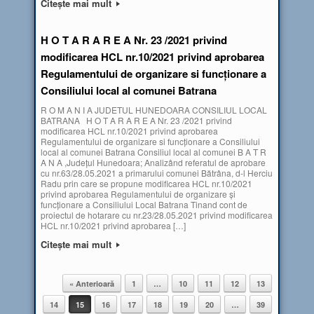
Citește mai mult
H O T A R A R E A Nr. 23 /2021 privind
modificarea HCL nr.10/2021 privind aprobarea
Regulamentului de organizare si funcţionare a
Consiliului local al comunei Batrana
R O M A N I A JUDETUL HUNEDOARA CONSILIUL LOCAL
BATRANA H O T A R A R E A Nr. 23 /2021 privind
modificarea HCL nr.10/2021 privind aprobarea
Regulamentului de organizare si funcţionare a Consiliului
local al comunei Batrana Consiliul local al comunei B A T R
A N A ,Judeţul Hunedoara; Analizând referatul de aprobare
cu nr.63/28.05.2021 a primarului comunei Bătrâna, d-l Herciu
Radu prin care se propune modificarea HCL nr.10/2021
privind aprobarea Regulamentului de organizare şi
funcţionare a Consiliului Local Batrana Tinand cont de
proiectul de hotarare cu nr.23/28.05.2021 privind modificarea
HCL nr.10/2021 privind aprobarea […]
Citește mai mult
« Anterioară
1
…
10
11
12
13
Post navigation
14
15
16
17
18
19
20
…
39