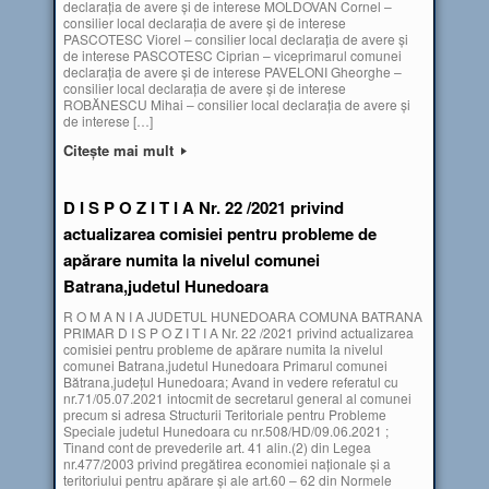
declarația de avere și de interese MOLDOVAN Cornel –
consilier local declarația de avere și de interese
PASCOTESC Viorel – consilier local declarația de avere și
de interese PASCOTESC Ciprian – viceprimarul comunei
declarația de avere și de interese PAVELONI Gheorghe –
consilier local declarația de avere și de interese
ROBĂNESCU Mihai – consilier local declarația de avere și
de interese […]
Citește mai mult
D I S P O Z I T I A Nr. 22 /2021 privind
actualizarea comisiei pentru probleme de
apărare numita la nivelul comunei
Batrana,judetul Hunedoara
R O M A N I A JUDETUL HUNEDOARA COMUNA BATRANA
PRIMAR D I S P O Z I T I A Nr. 22 /2021 privind actualizarea
comisiei pentru probleme de apărare numita la nivelul
comunei Batrana,judetul Hunedoara Primarul comunei
Bătrana,judeţul Hunedoara; Avand in vedere referatul cu
nr.71/05.07.2021 intocmit de secretarul general al comunei
precum si adresa Structurii Teritoriale pentru Probleme
Speciale judetul Hunedoara cu nr.508/HD/09.06.2021 ;
Tinand cont de prevederile art. 41 alin.(2) din Legea
nr.477/2003 privind pregătirea economiei naţionale şi a
teritoriului pentru apărare şi ale art.60 – 62 din Normele