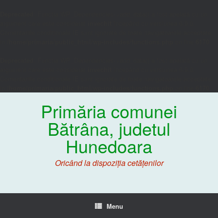
Deprecated
: Funcția WP_Dependencies->add_data() a fost apelată cu un
argument care este considerat
învechit
începând cu versiunea 6.9.0.
Comentariile condiționale IE sunt ignorate de toate navigatoarele acceptate.
in
/home/primaria/public_html/wp-includes/functions.php
on line
6170
Deprecated
: Funcția WP_Dependencies->add_data() a fost apelată cu un
argument care este considerat
învechit
începând cu versiunea 6.9.0.
Comentariile condiționale IE sunt ignorate de toate navigatoarele acceptate.
in
/home/primaria/public_html/wp-includes/functions.php
on line
6170
Primăria comunei
Bătrâna, judetul
Hunedoara
Oricând la dispoziția cetățenilor
Menu