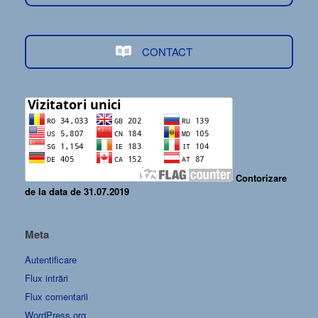
CONTACT
Contorizare
de la data de 31.07.2019
Meta
Autentificare
Flux intrări
Flux comentarii
WordPress.org