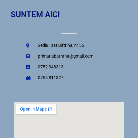
SUNTEM AICI
Sediul: sat Bătrîna, nr 55
primariabatrana@gmail.com
0752 348313
0755 811327