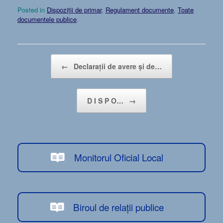
Posted in
Dispoziții de primar
,
Regulament documente
,
Toate
documentele publice
.
Post navigation
←
Declarații de avere și de…
D I S P O…
→
Monitorul Oficial Local
Biroul de relații publice