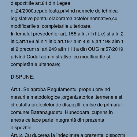
dispozitiile art.84 din Legea
nr.24/2000,republicata,privind normele de tehnica
legislative pentru elaborarea actelor normative,cu
modificarile si completarile ulterioare.
In temeiul prevederilor art. 155 alin. (1) lit. e) si alin 2
lit c,art.196 alin 1 lit b,art.197 alin 4 si 5,art.198 alin 1
si 2 precum si art.243 alin 1 lit a din OUG nr.57/2019
privind Codul administrative, cu modificările şi
completările ulterioare;
DISPUNE:
Art.1. Se aproba Regulamentul propriu privind
masurile metodologice ,organizatorice ,termenele si
circulatia proiectelor de dispozitii emise de primarul
comunei Batrana,judetul Hunedoara, cuprins în
anexa ce face parte integrantă din prezenta
dispoziție.
Art. 2. Cu ducerea la îndeplinire a prezentei dispoziţii