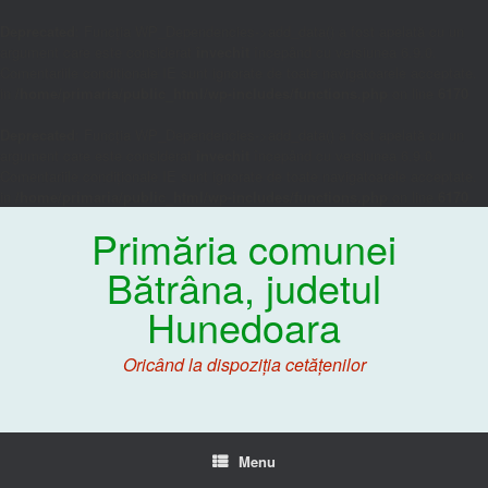
Deprecated
: Funcția WP_Dependencies->add_data() a fost apelată cu un
argument care este considerat
învechit
începând cu versiunea 6.9.0.
Comentariile condiționale IE sunt ignorate de toate navigatoarele acceptate.
in
/home/primaria/public_html/wp-includes/functions.php
on line
6170
Deprecated
: Funcția WP_Dependencies->add_data() a fost apelată cu un
argument care este considerat
învechit
începând cu versiunea 6.9.0.
Comentariile condiționale IE sunt ignorate de toate navigatoarele acceptate.
in
/home/primaria/public_html/wp-includes/functions.php
on line
6170
Primăria comunei
Bătrâna, judetul
Hunedoara
Oricând la dispoziția cetățenilor
Menu