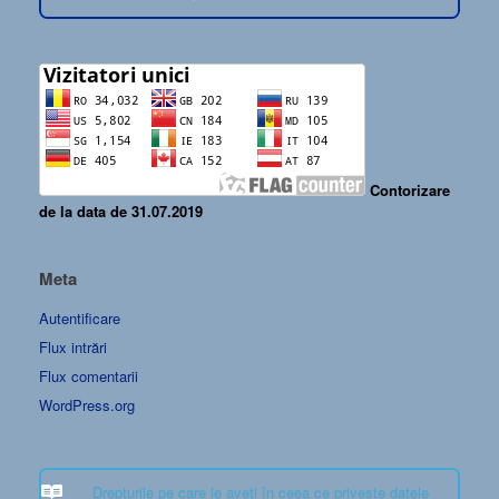
Contorizare
de la data de 31.07.2019
Meta
Autentificare
Flux intrări
Flux comentarii
WordPress.org
Drepturile pe care le aveți în ceea ce privește datele