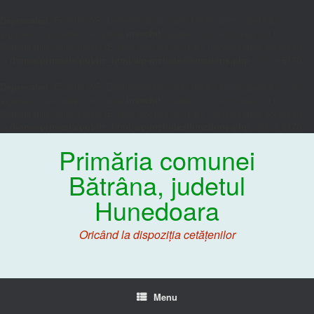
Deprecated
: Funcția WP_Dependencies->add_data() a fost apelată cu un
argument care este considerat
învechit
începând cu versiunea 6.9.0.
Comentariile condiționale IE sunt ignorate de toate navigatoarele acceptate.
in
/home/primaria/public_html/wp-includes/functions.php
on line
6170
Deprecated
: Funcția WP_Dependencies->add_data() a fost apelată cu un
argument care este considerat
învechit
începând cu versiunea 6.9.0.
Comentariile condiționale IE sunt ignorate de toate navigatoarele acceptate.
in
/home/primaria/public_html/wp-includes/functions.php
on line
6170
Primăria comunei
Bătrâna, judetul
Hunedoara
Oricând la dispoziția cetățenilor
Menu