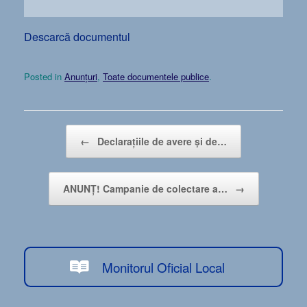
Descarcă documentul
Posted in
Anunțuri
,
Toate documentele publice
.
Post navigation
←
Declarațiile de avere și de…
ANUNȚ! Campanie de colectare a…
→
Monitorul Oficial Local