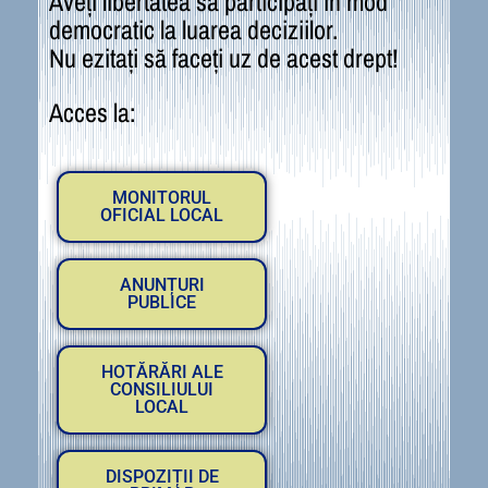
Aveți libertatea să participați în mod
democratic la luarea deciziilor.
Nu ezitați să faceți uz de acest drept!
Acces la:
MONITORUL
OFICIAL LOCAL
ANUNȚURI
PUBLICE
HOTĂRĂRI ALE
CONSILIULUI
LOCAL
DISPOZIȚII DE