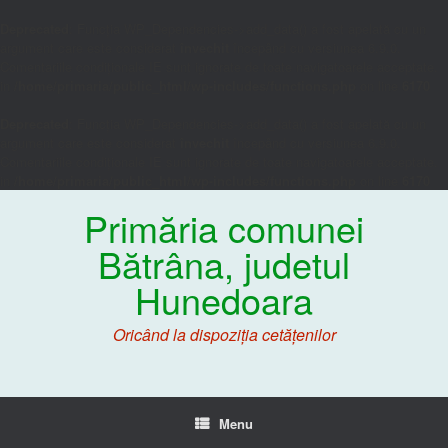
Deprecated
: Funcția WP_Dependencies->add_data() a fost apelată cu un
argument care este considerat
învechit
începând cu versiunea 6.9.0.
Comentariile condiționale IE sunt ignorate de toate navigatoarele acceptate.
in
/home/primaria/public_html/wp-includes/functions.php
on line
6170
Deprecated
: Funcția WP_Dependencies->add_data() a fost apelată cu un
argument care este considerat
învechit
începând cu versiunea 6.9.0.
Comentariile condiționale IE sunt ignorate de toate navigatoarele acceptate.
in
/home/primaria/public_html/wp-includes/functions.php
on line
6170
Primăria comunei
Bătrâna, judetul
Hunedoara
Oricând la dispoziția cetățenilor
Menu