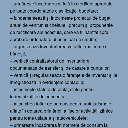
– urmăreşte încadrarea strictă în creditele aprobate
pe toate coordonatele clasificaţiei bugetare;
– fundamentează şi întocmeşte proiectul de buget
anual de venituri şi cheltuieli precum şi propunerile
de rectificare ale acestuia, care va fi înaintat spre
aprobare ordonatorului principal de credite;
– organizează inventarierea valorilor materiale şi
băneşti;
– verifică centralizatorul de inventariere,
documentaţia de transfer şi de casare a bunurilor;
– verifică şi regularizează diferenţele de inventar şi le
înregistrează în evidenţele contabile;
– întocmeşte statele de plată, state pentru
indemnizaţiile de concediu;
– întocmirea foilor de parcurs pentru autoturismele
aflate în dotarea primăriei, a fişelor activităţii zilnice
pentru toate utilajele şi autovehiculele;
– urmăreşte încadrarea în normele de consum la