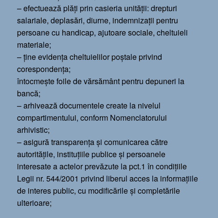
– efectuează plăţi prin casieria unităţii: drepturi
salariale, deplasări, diurne, indemnizaţii pentru
persoane cu handicap, ajutoare sociale, cheltuieli
materiale;
– ţine evidenţa cheltuielilor poştale privind
corespondenţa;
întocmeşte foile de vărsământ pentru depuneri la
bancă;
– arhivează documentele create la nivelul
compartimentului, conform Nomenclatorului
arhivistic;
– asigură transparenţa şi comunicarea către
autorităţile, instituţiile publice şi persoanele
interesate a actelor prevăzute la pct.1 în condiţiile
Legii nr. 544/2001 privind liberul acces la informaţiile
de interes public, cu modificările şi completările
ulterioare;