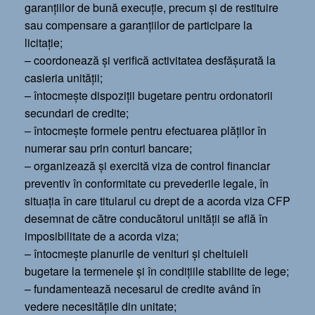
garanţiilor de bună execuţie, precum şi de restituire
sau compensare a garanţiilor de participare la
licitaţie;
– coordonează şi verifică activitatea desfăşurată la
casieria unităţii;
– întocmeşte dispoziţii bugetare pentru ordonatorii
secundari de credite;
– întocmeşte formele pentru efectuarea plăţilor în
numerar sau prin conturi bancare;
– organizează şi exercită viza de control financiar
preventiv în conformitate cu prevederile legale, în
situația în care titularul cu drept de a acorda viza CFP
desemnat de către conducătorul unității se află în
imposibilitate de a acorda viza;
– întocmeşte planurile de venituri şi cheltuieli
bugetare la termenele şi în condiţiile stabilite de lege;
– fundamentează necesarul de credite având în
vedere necesităţile din unitate;