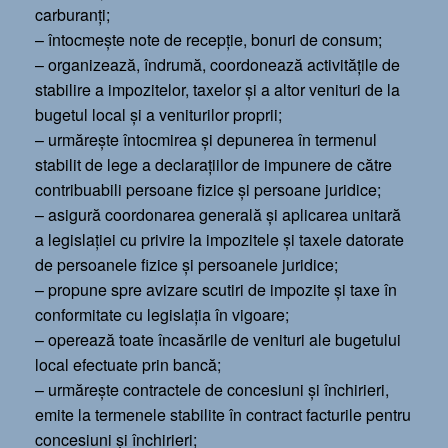
carburanţi;
– întocmeşte note de recepţie, bonuri de consum;
– organizează, îndrumă, coordonează activităţile de
stabilire a impozitelor, taxelor şi a altor venituri de la
bugetul local şi a veniturilor proprii;
– urmăreşte întocmirea şi depunerea în termenul
stabilit de lege a declaraţiilor de impunere de către
contribuabili persoane fizice şi persoane juridice;
– asigură coordonarea generală şi aplicarea unitară
a legislaţiei cu privire la impozitele şi taxele datorate
de persoanele fizice şi persoanele juridice;
– propune spre avizare scutiri de impozite şi taxe în
conformitate cu legislaţia în vigoare;
– operează toate încasările de venituri ale bugetului
local efectuate prin bancă;
– urmăreşte contractele de concesiuni şi închirieri,
emite la termenele stabilite în contract facturile pentru
concesiuni şi închirieri;