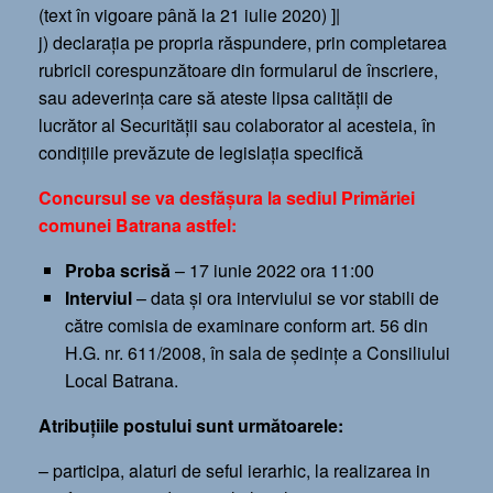
(text în vigoare până la 21 iulie 2020) ]|
j) declaraţia pe propria răspundere, prin completarea
rubricii corespunzătoare din formularul de înscriere,
sau adeverinţa care să ateste lipsa calităţii de
lucrător al Securităţii sau colaborator al acesteia, în
condiţiile prevăzute de legislaţia specifică
Concursul se va desfăşura la sediul Primăriei
comunei Batrana astfel:
Proba scrisă
– 17 iunie 2022 ora 11:00
Interviul
– data şi ora interviului se vor stabili de
către comisia de examinare conform art. 56 din
H.G. nr. 611/2008, în sala de şedinţe a Consiliului
Local Batrana.
Atribuţiile postului sunt următoarele:
– participa, alaturi de seful ierarhic, la realizarea in