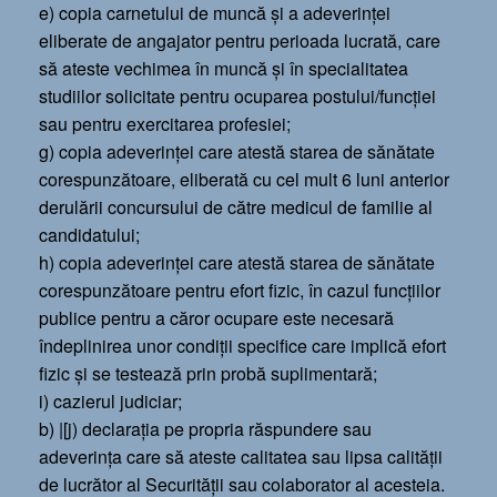
e) copia carnetului de muncă şi a adeverinţei
eliberate de angajator pentru perioada lucrată, care
să ateste vechimea în muncă şi în specialitatea
studiilor solicitate pentru ocuparea postului/funcţiei
sau pentru exercitarea profesiei;
g) copia adeverinţei care atestă starea de sănătate
corespunzătoare, eliberată cu cel mult 6 luni anterior
derulării concursului de către medicul de familie al
candidatului;
h) copia adeverinţei care atestă starea de sănătate
corespunzătoare pentru efort fizic, în cazul funcţiilor
publice pentru a căror ocupare este necesară
îndeplinirea unor condiţii specifice care implică efort
fizic şi se testează prin probă suplimentară;
i) cazierul judiciar;
b) |[j) declaraţia pe propria răspundere sau
adeverinţa care să ateste calitatea sau lipsa calităţii
de lucrător al Securităţii sau colaborator al acesteia.