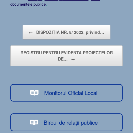
documentele publice
.
Post navigation
←
DISPOZIŢIA NR. 8/ 2022. privind…
REGISTRU PENTRU EVIDENTA PROIECTELOR
DE…
→
Monitorul Oficial Local
Biroul de relații publice