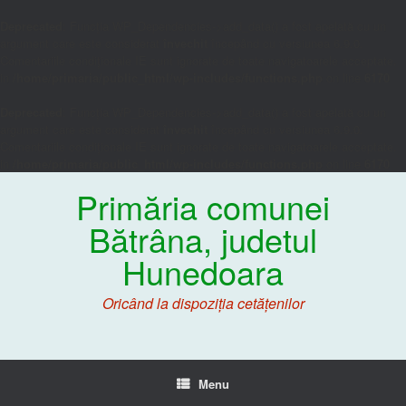
Deprecated
: Funcția WP_Dependencies->add_data() a fost apelată cu un
argument care este considerat
învechit
începând cu versiunea 6.9.0.
Comentariile condiționale IE sunt ignorate de toate navigatoarele acceptate.
in
/home/primaria/public_html/wp-includes/functions.php
on line
6170
Deprecated
: Funcția WP_Dependencies->add_data() a fost apelată cu un
argument care este considerat
învechit
începând cu versiunea 6.9.0.
Comentariile condiționale IE sunt ignorate de toate navigatoarele acceptate.
in
/home/primaria/public_html/wp-includes/functions.php
on line
6170
Primăria comunei
Bătrâna, judetul
Hunedoara
Oricând la dispoziția cetățenilor
Menu