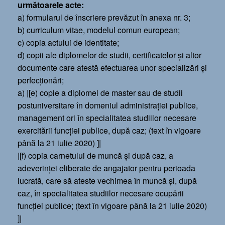
următoarele acte:
a) formularul de înscriere prevăzut în anexa nr. 3;
b) curriculum vitae, modelul comun european;
c) copia actului de identitate;
d) copii ale diplomelor de studii, certificatelor şi altor
documente care atestă efectuarea unor specializări şi
perfecţionări;
a) |[e) copie a diplomei de master sau de studii
postuniversitare în domeniul administraţiei publice,
management ori în specialitatea studiilor necesare
exercitării funcţiei publice, după caz; (text în vigoare
până la 21 iulie 2020) ]|
|[f) copia carnetului de muncă şi după caz, a
adeverinţei eliberate de angajator pentru perioada
lucrată, care să ateste vechimea în muncă şi, după
caz, în specialitatea studiilor necesare ocupării
funcţiei publice; (text în vigoare până la 21 iulie 2020)
]|