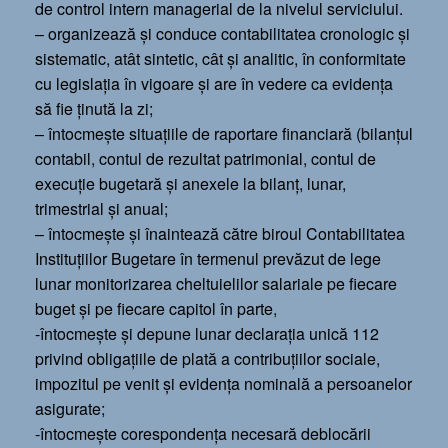
de control intern managerial de la nivelul serviciului.
– organizează şi conduce contabilitatea cronologic şi
sistematic, atât sintetic, cât şi analitic, în conformitate
cu legislaţia în vigoare şi are în vedere ca evidenţa
să fie ţinută la zi;
– întocmeşte situaţiile de raportare financiară (bilanţul
contabil, contul de rezultat patrimonial, contul de
execuţie bugetară şi anexele la bilanţ, lunar,
trimestrial şi anual;
– întocmeşte şi înaintează către biroul Contabilitatea
Instituţiilor Bugetare în termenul prevăzut de lege
lunar monitorizarea cheltuielilor salariale pe fiecare
buget şi pe fiecare capitol în parte,
-întocmeşte şi depune lunar declaraţia unică 112
privind obligaţiile de plată a contribuţiilor sociale,
impozitul pe venit şi evidenţa nominală a persoanelor
asigurate;
-întocmeşte corespondenţa necesară deblocării