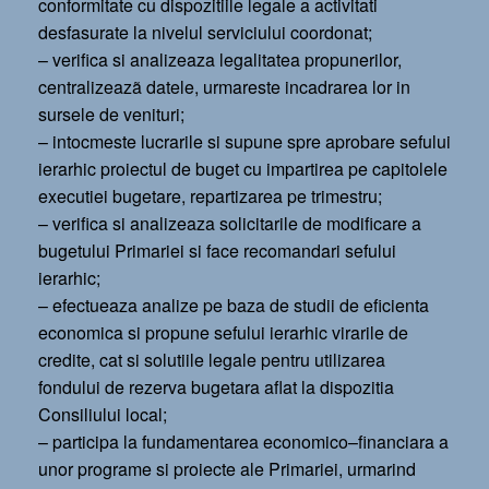
conformitate cu dispozitiile legale a activitati
desfasurate la nivelul serviciului coordonat;
– verifica si analizeaza legalitatea propunerilor,
centralizeazã datele, urmareste incadrarea lor in
sursele de venituri;
– intocmeste lucrarile si supune spre aprobare sefului
ierarhic proiectul de buget cu impartirea pe capitolele
executiei bugetare, repartizarea pe trimestru;
– verifica si analizeaza solicitarile de modificare a
bugetului Primariei si face recomandari sefului
ierarhic;
– efectueaza analize pe baza de studii de eficienta
economica si propune sefului ierarhic virarile de
credite, cat si solutiile legale pentru utilizarea
fondului de rezerva bugetara aflat la dispozitia
Consiliului local;
– participa la fundamentarea economico–financiara a
unor programe si proiecte ale Primariei, urmarind