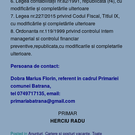
6. Legea contabilității nr.82/1991, republicată (r4), cu
modificările și completările ulterioare
7. Legea nr.227/2015 privind Codul Fiscal, Titlul IX,
cu modificările și completările ulterioare
8. Ordonanta nr.119/1999 privind controlul intern
managerial si controlul financiar
preventive,republicata,cu modificarile si completarile
ulterioare.
Persoana de contact:
Dobra Marius Florin, referent in cadrul Primariei
comunei Batrana,
tel 0749717135, email:
primariabatrana@gmail.com
PRIMAR
HERCIU RADU
Posted in
Anunțuri
,
Cariere și posturi vacante
,
Toate