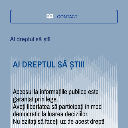
CONTACT
Ai dreptul să știi
AI DREPTUL SĂ ȘTII!
Accesul la informațiile publice este
garantat prin lege.
Aveți libertatea să participați în mod
democratic la luarea deciziilor.
Nu ezitați să faceți uz de acest drept!