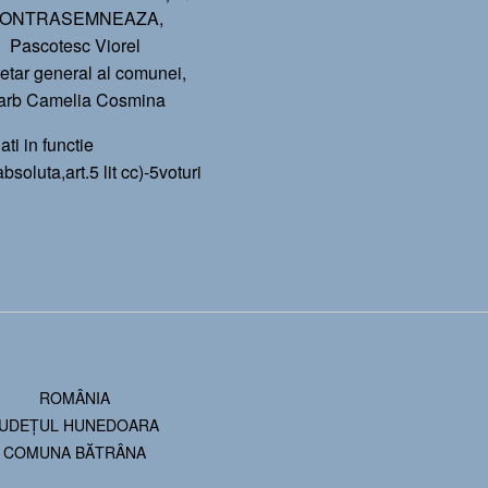
ONTRASEMNEAZA,
Pascotesc Viorel
etar general al comunei,
arb Camelia Cosmina
ati in functie
oluta,art.5 lit cc)-5voturi
ROMÂNIA
JUDEȚUL HUNEDOARA
COMUNA BĂTRÂNA