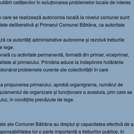
nsultării cetățenilor în soluționarea problemelor locale de interes
prin care se realizează autonomia locală la nivelul comunei sunt:
tate deliberativă și Primarul Comunei Bătrâna, ca autoritate
ază ca autorități administrative autonome și rezolvă treburile
e lege.
țională cu activitate permanentă, formată din primar, viceprimar,
litate al primarului. Primăria aduce la îndeplinire hotărârile
estionând problemele curente ale colectivității în care
, la propunerea primarului, aprobă organigrama, numărul de
ulamentul de organizare și funcționare a acestuia, prin care se
lui, în condițiile prevăzute de lege.
E
locale ale Comunei Bătrâna au dreptul și capacitatea efectivă de a
ponsabilitatea lor o parte importantă a treburilor publice, în