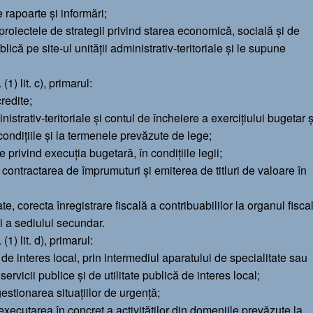
te rapoarte şi informări;
proiectele de strategii privind starea economică, socială şi de
blică pe site-ul unităţii administrativ-teritoriale şi le supune
(1) lit. c), primarul:
redite;
istrativ-teritoriale şi contul de încheiere a exerciţiului bugetar ş
condiţiile şi la termenele prevăzute de lege;
e privind execuţia bugetară, în condiţiile legii;
ru contractarea de împrumuturi şi emiterea de titluri de valoare în
te, corecta înregistrare fiscală a contribuabililor la organul fisca
 şi a sediului secundar.
(1) lit. d), primarul:
de interes local, prin intermediul aparatului de specialitate sau
rvicii publice şi de utilitate publică de interes local;
estionarea situaţiilor de urgenţă;
executarea în concret a activităţilor din domeniile prevăzute la