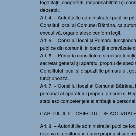
legalității, cooperării, responsabilității și co
deosebit.
Art. 4. – Autoritățile administrației publice 
Consiliul local al Comunei Bătrâna, ca autori
executivă, organe alese conform legii.
Art. 5. – Consiliul local și Primarul funcțione
publice din comună, în condițiile prevăzute d
Art. 6. – Primăria constituie o structură func
secretar general și aparatul propriu de specia
Consiliului local și dispozițiile primarului, g
funcționează.
Art. 7. – Consiliul local al Comunei Bătrâna
personal al aparatului propriu, precum și Reg
stabilesc competențele și atribuțiile personalu
CAPITOLUL II – OBIECTUL DE ACTIVITAT
Art. 8. – Autoritățile administrației publice 
rezolva și gestiona în nume propriu și sub res