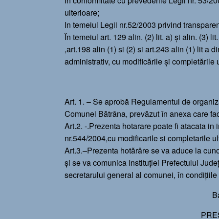
In conformitate cu prevederile Legii nr. 53/20
ulterioare;
In temeiul Legii nr.52/2003 privind transparen
În temeiul art. 129 alin. (2) lit. a) și alin. (3) lit
,art.198 alin (1) si (2) si art.243 alin (1) li
administrativ, cu modificările și completările 
Art. 1. – Se aprobă Regulamentul de organizar
Comunei Bătrâna, prevăzut în anexa care face
Art.2. -.Prezenta hotarare poate fi atacata in 
nr.544/2004,cu modificarile si completarile ul
Art.3.–Prezenta hotărâre se va aduce la cunoști
și se va comunica Instituției Prefectului Jud
secretarului general al comunei, în condițiil
B
PRE