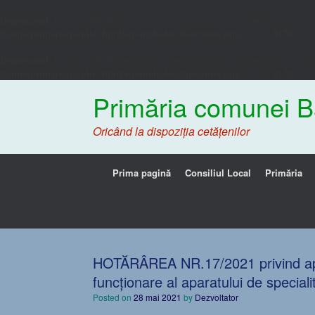
Deprecated
: Funcția WP_Dependencies->add_data() a fost apelată cu un ar
/home/primaria/public_html/wp-includes/functions.php
on line
6170
Deprecated
: Funcția WP_Dependencies->add_data() a fost apelată cu un ar
/home/primaria/public_html/wp-includes/functions.php
on line
6170
Primăria comunei B
Oricând la dispoziția cetățenilor
Prima pagină
Consiliul Local
Primăria
HOTĂRÂREA NR.17/2021 privind apr
funcționare al aparatului de special
Posted on
28 mai 2021
by
Dezvoltator