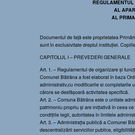
REGULAMENTUL 
AL APAR
AL PRIM
Documentul de faţă este proprietatea Primă
sunt în exclusivitate dreptul instituţiei. Copii
CAPITOLUL I – PREVEDERI GENERALE
Art. 1. – Regulamentul de organizare și funcți
Comunei Bătrâna a fost elaborat în baza Ord
administrativ,cu modificarile si completarile u
cărora se desfășoară activitatea specifică.
Art. 2. – Comuna Bătrâna este o unitate admin
patrimoniu propriu și are inițiativă în ceea ce
condițiile legii, autoritatea în limitele administr
Art. 3. – Administrația publică a Comunei Băt
descentralizării serviciilor publice, eligibilită