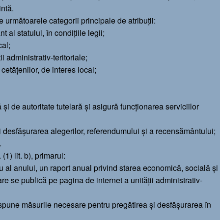
intă.
ște următoarele categorii principale de atribuții:
t al statului, în condiţiile legii;
cal;
ii administrativ-teritoriale;
 cetăţenilor, de interes local;
ă şi de autoritate tutelară şi asigură funcţionarea serviciilor
şi desfăşurarea alegerilor, referendumului şi a recensământului;
.
(1) lit. b), primarul:
tru al anului, un raport anual privind starea economică, socială şi
care se publică pe pagina de internet a unităţii administrativ-
 dispune măsurile necesare pentru pregătirea şi desfăşurarea în