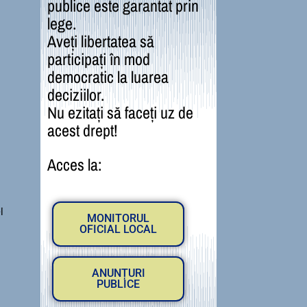
publice este garantat prin
lege.
Aveți libertatea să
participați în mod
democratic la luarea
deciziilor.
Nu ezitați să faceți uz de
acest drept!
Acces la:
i
MONITORUL
OFICIAL LOCAL
ANUNȚURI
PUBLICE