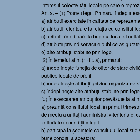
interesul colectivității locale pe care o reprez
Art. 9. – (1) Potrivit legii, Primarul îndepline
a) atribuţii exercitate în calitate de reprezentan
b) atribuţii referitoare la relaţia cu consiliul lo
c) atribuţii referitoare la bugetul local al unităţ
d) atribuţii privind serviciile publice asigurate
e) alte atribuţii stabilite prin lege.
(2) În temeiul alin. (1) lit. a), primarul:
a) îndeplineşte funcţia de ofiţer de stare civil
publice locale de profil;
b) îndeplineşte atribuţii privind organizarea 
c) îndeplineşte alte atribuţii stabilite prin lege
(3) În exercitarea atribuţiilor prevăzute la alin. 
a) prezintă consiliului local, în primul trimes
de mediu a unităţii administrativ-teritoriale, 
teritoriale în condiţiile legii;
b) participă la şedinţele consiliului local şi
bune condiţii a acestora;