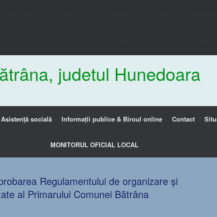
gument care este considerat
învechit
începând cu versiunea 6.9.0. Comentariil
gument care este considerat
învechit
începând cu versiunea 6.9.0. Comentariil
ătrâna, judetul Hunedoara
Asistență socială
Informații publice & Biroul online
Contact
Situ
MONITORUL OFICIAL LOCAL
obarea Regulamentului de organizare și
itate al Primarului Comunei Bătrâna