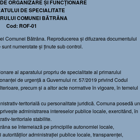
DE ORGANIZARE ȘI FUNCȚIONARE
ATULUI DE SPECIALITATE
ARULUI COMUNEI BĂTRÂNA
Cod: ROF-01
riei Comunei Bătrâna. Reproducerea şi difuzarea documentului
le sunt numerotate şi ţinute sub control.
onare al aparatului propriu de specialitate al primarului
onanței de urgență a Guvernului nr. 57/2019 privind Codul
lterioare, precum și a altor acte normative în vigoare, în temeiul
istrativ-teritorială cu personalitate juridică. Comuna posedă un
 privește administrarea intereselor publice locale, exercitând, în
ativ-teritoriale stabilite.
râna se întemeiază pe principiile autonomiei locale,
ții autorităților administrației publice locale, transparenței,