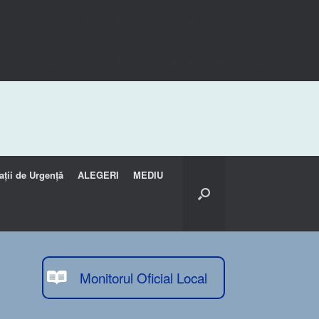
e condiționale IE sunt ignorate de toate navigatoarele acceptate. in
e condiționale IE sunt ignorate de toate navigatoarele acceptate. in
ații de Urgență
ALEGERI
MEDIU
Monitorul Oficial Local