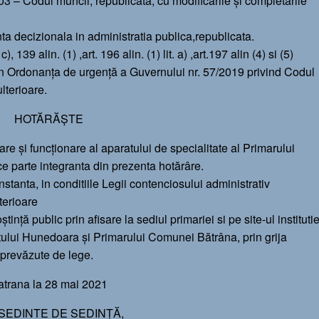
03 – Codul muncii, republicată, cu modificările și completările
ta decizionala in administratia publica,republicata.
. c), 139 alin. (1) ,art. 196 alin. (1) lit. a) ,art.197 alin (4) si (5)
t a din Ordonanța de urgență a Guvernului nr. 57/2019 privind Codul
ulterioare.
HOTĂRĂȘTE
e și funcționare al aparatului de specialitate al Primarului
 parte integranta din prezenta hotărâre.
instanta, in conditiile Legii contenciosului administrativ
terioare
nță public prin afisare la sediul primariei si pe site-ul institutie
ețului Hunedoara și Primarului Comunei Bătrâna, prin grija
e prevăzute de lege.
atrana la 28 mai 2021
SEDINTE DE SEDINŢĂ,