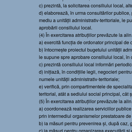
c) prezintă, la solicitarea consiliului local, al
d) elaborează, în urma consultărilor publice, 
mediu a unităţii administrativ-teritoriale, le pu
aprobării consiliului local.
(4) În exercitarea atribuţiilor prevăzute la alin. 
a) exercită funcţia de ordonator principal de c
b) întocmeşte proiectul bugetului unităţii admin
le supune spre aprobare consiliului local, în 
c) prezintă consiliului local informări periodic
d) iniţiază, în condiţiile legii, negocieri pent
numele unităţii administrativ-teritoriale;
e) verifică, prin compartimentele de specialita
teritorial, atât a sediului social principal, cât
(5) În exercitarea atribuţiilor prevăzute la alin. 
a) coordonează realizarea serviciilor publice 
prin intermediul organismelor prestatoare de se
b) ia măsuri pentru prevenirea şi, după caz, g
c) ia măsuri pentru organizarea executării şi 