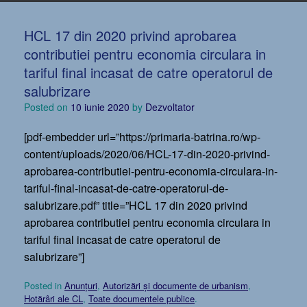
HCL 17 din 2020 privind aprobarea
contributiei pentru economia circulara in
tariful final incasat de catre operatorul de
salubrizare
Posted on
10 iunie 2020
by
Dezvoltator
[pdf-embedder url=”https://primaria-batrina.ro/wp-
content/uploads/2020/06/HCL-17-din-2020-privind-
aprobarea-contributiei-pentru-economia-circulara-in-
tariful-final-incasat-de-catre-operatorul-de-
salubrizare.pdf” title=”HCL 17 din 2020 privind
aprobarea contributiei pentru economia circulara in
tariful final incasat de catre operatorul de
salubrizare”]
Posted in
Anunțuri
,
Autorizări și documente de urbanism
,
Hotărâri ale CL
,
Toate documentele publice
.