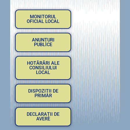
MONITORUL
OFICIAL LOCAL
ANUNȚURI
PUBLICE
HOTĂRĂRI ALE
CONSILIULUI
LOCAL
DISPOZIȚII DE
PRIMAR
DECLARAȚII DE
AVERE