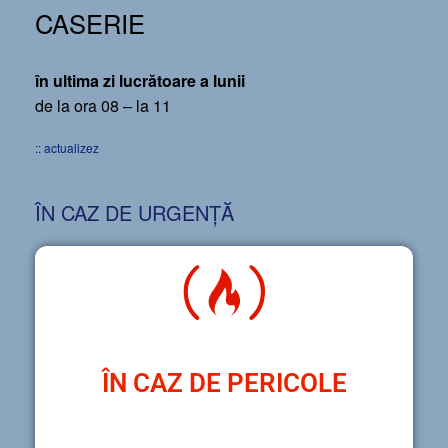
CASERIE
în ultima zi lucrătoare a lunii
de la ora 08 – la 11
:: actualizez
ÎN CAZ DE URGENȚĂ
ÎN CAZ DE PERICOLE