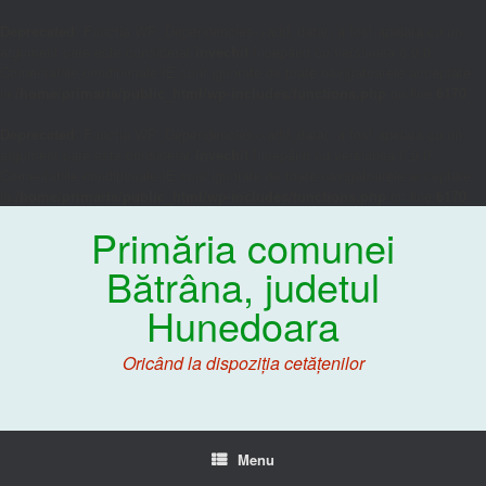
Deprecated
: Funcția WP_Dependencies->add_data() a fost apelată cu un
argument care este considerat
învechit
începând cu versiunea 6.9.0.
Comentariile condiționale IE sunt ignorate de toate navigatoarele acceptate.
in
/home/primaria/public_html/wp-includes/functions.php
on line
6170
Deprecated
: Funcția WP_Dependencies->add_data() a fost apelată cu un
argument care este considerat
învechit
începând cu versiunea 6.9.0.
Comentariile condiționale IE sunt ignorate de toate navigatoarele acceptate.
in
/home/primaria/public_html/wp-includes/functions.php
on line
6170
Primăria comunei
Bătrâna, judetul
Hunedoara
Oricând la dispoziția cetățenilor
Menu