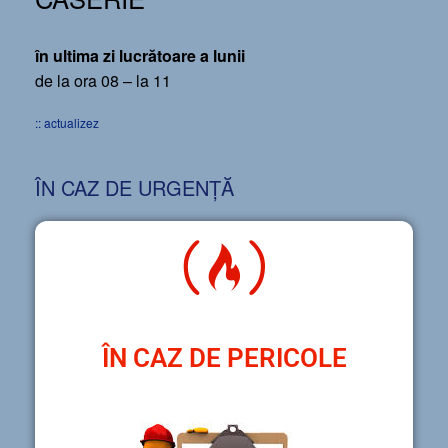
în ultima zi lucrătoare a lunii
de la ora 08 – la 11
:: actualizez
ÎN CAZ DE URGENȚĂ
ÎN CAZ DE PERICOLE