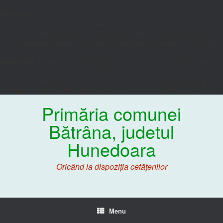
Deprecated
: Funcția WP_Dependencies->add_data() a fost apelată cu un
argument care este considerat
învechit
începând cu versiunea 6.9.0.
Comentariile condiționale IE sunt ignorate de toate navigatoarele acceptate.
in
/home/primaria/public_html/wp-includes/functions.php
on line
6170
Deprecated
: Funcția WP_Dependencies->add_data() a fost apelată cu un
argument care este considerat
învechit
începând cu versiunea 6.9.0.
Comentariile condiționale IE sunt ignorate de toate navigatoarele acceptate.
in
/home/primaria/public_html/wp-includes/functions.php
on line
6170
Primăria comunei
Bătrâna, judetul
Hunedoara
Oricând la dispoziția cetățenilor
Menu