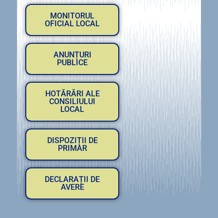
MONITORUL
OFICIAL LOCAL
ANUNȚURI
PUBLICE
HOTĂRĂRI ALE
CONSILIULUI
LOCAL
DISPOZIȚII DE
PRIMAR
DECLARAȚII DE
AVERE