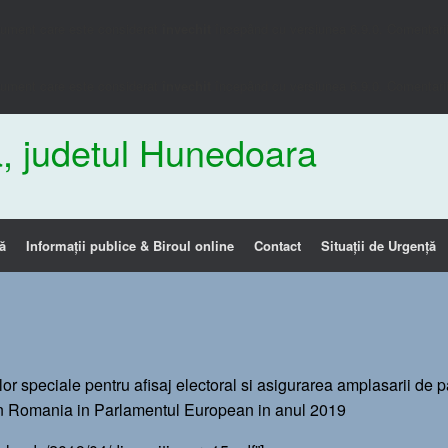
gument care este considerat
învechit
începând cu versiunea 6.9.0. Comentariil
gument care este considerat
învechit
începând cu versiunea 6.9.0. Comentariil
, judetul Hunedoara
ă
Informații publice & Biroul online
Contact
Situații de Urgență
ilor speciale pentru afisaj electoral si asigurarea amplasarii de 
din Romania in Parlamentul European in anul 2019