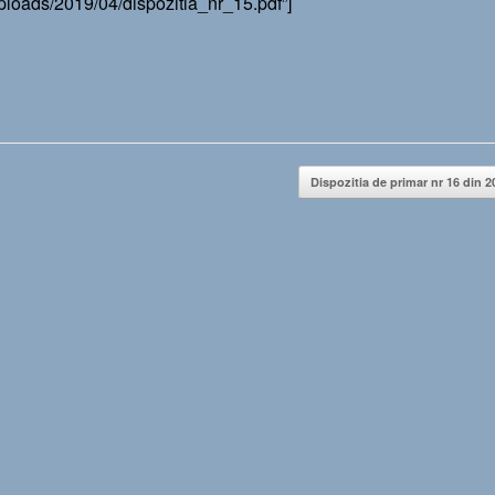
uploads/2019/04/dispozitia_nr_15.pdf”]
Dispozitia de primar nr 16 din 