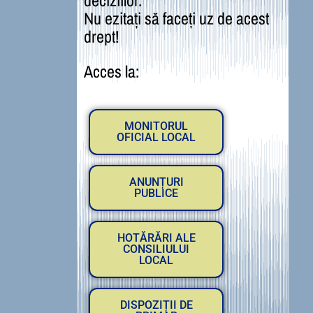
deciziilor.
Nu ezitați să faceți uz de acest
drept!
Acces la:
MONITORUL
OFICIAL LOCAL
ANUNȚURI
PUBLICE
HOTĂRĂRI ALE
CONSILIULUI
LOCAL
DISPOZIȚII DE