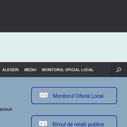
e condiționale IE sunt ignorate de toate navigatoarele acceptate. in
e condiționale IE sunt ignorate de toate navigatoarele acceptate. in
ALEGERI
MEDIU
MONITORUL OFICIAL LOCAL
Monitorul Oficial Local
panouri
Biroul de relații publice