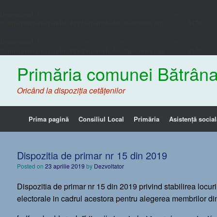
Deprecated
: Funcția WP_Dependencies->add_data() a fost apelată cu un ar
/home/primaria/public_html/wp-includes/functions.php
on line
6170
Deprecated
: Funcția WP_Dependencies->add_data() a fost apelată cu un ar
/home/primaria/public_html/wp-includes/functions.php
on line
6170
Primăria comunei Bătrâna
Oricând la dispoziția cetățenilor
Prima pagină
Consiliul Local
Primăria
Asistență social
Dispozitia de primar nr 15 din 2019
Posted on
23 aprilie 2019
by
Dezvoltator
Dispozitia de primar nr 15 din 2019 privind stabilirea locur
electorale in cadrul acestora pentru alegerea membrilor 