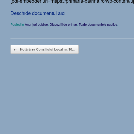
[pdf-embedder url=”https://primaria-batrina.ro/wp-content/
Deschide documentul aici
Posted in
Anunțuri publice
,
Dispoziții de primar
,
Toate documentele publice
.
Post navigation
←
Hotărârea Consiliului Local nr. 10…