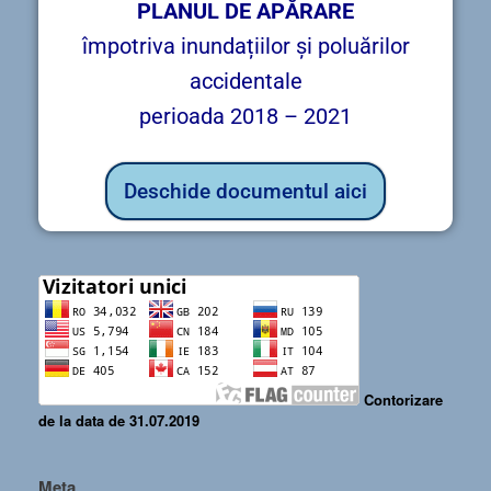
PLANUL DE APĂRARE
împotriva inundațiilor și poluărilor
accidentale
perioada 2018 – 2021
Deschide documentul aici
Contorizare
de la data de 31.07.2019
Meta