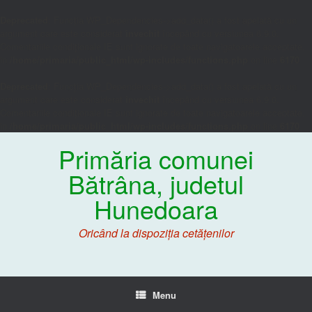
Deprecated
: Funcția WP_Dependencies->add_data() a fost apelată cu un
argument care este considerat
învechit
începând cu versiunea 6.9.0.
Comentariile condiționale IE sunt ignorate de toate navigatoarele acceptate.
in
/home/primaria/public_html/wp-includes/functions.php
on line
6170
Deprecated
: Funcția WP_Dependencies->add_data() a fost apelată cu un
argument care este considerat
învechit
începând cu versiunea 6.9.0.
Comentariile condiționale IE sunt ignorate de toate navigatoarele acceptate.
in
/home/primaria/public_html/wp-includes/functions.php
on line
6170
Primăria comunei
Bătrâna, judetul
Hunedoara
Oricând la dispoziția cetățenilor
Menu