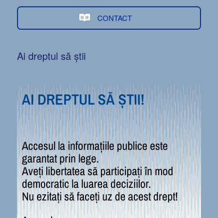
CONTACT
Ai dreptul să știi
AI DREPTUL SĂ ȘTII!
Accesul la informațiile publice este
garantat prin lege.
Aveți libertatea să participați în mod
democratic la luarea deciziilor.
Nu ezitați să faceți uz de acest drept!